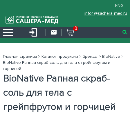
ENG
info1@sachera-med.ru
0
Главная страница
>
Каталог продукции
>
Бренды
>
BioNative
>
BioNative Рапная скраб-соль для тела с грейпфрутом и
горчицей
BioNative Рапная скраб-
соль для тела с
грейпфрутом и горчицей