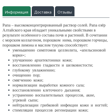
Информация
Доставка
Отзывы
Рапа – высококонцентрированный раствор солей. Рапа озёр
Алтайского края обладает уникальными свойствами в
результате особенного состава почв и растений. В сочетании
с морским коллагеном, порошком нима, порошком горчицы,
порошком лимона и маслом тукума способствует:
уменьшению симптомов целлюлита, «апельсиновой
корки»;
улучшению архитектоники кожи;
восстановлению гладкости и шелковистости;
глубокому увлажнению;
очищению пор;
смягчению кожи;
нормализации выработки кожного сала;
восстановлению клеточного дыхания;
устранению воспалительных процессов, акне,
угревой сыпи;
нейтрализации грибковой инфекции кожи и ногтей;
стимуляции процессов регенерации кожи;