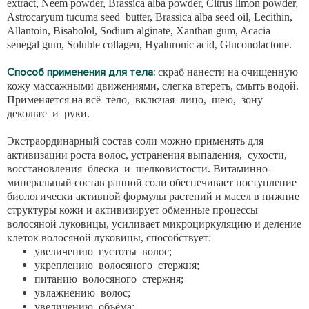
extract, Neem powder, Brassica alba powder, Citrus limon powder,
Astrocaryum tucuma seed butter, Brassica alba seed oil, Lecithin,
Allantoin, Вisabolol, Sodium alginate, Xanthan gum, Acacia
senegal gum, Soluble collagen, Hyaluronic acid, Gluconolactone.
Способ применения для тела:
скраб нанести на очищенную
кожу массажными движениями, слегка втереть, смыть водой.
Применяется на всё тело, включая лицо, шею, зону
декольте и руки.
Экстраординарный состав соли можно применять для
активизации роста волос, устранения выпадения, сухости,
восстановления блеска и шелковистости. Витаминно-
минеральный состав рапной соли обеспечивает поступление
биологически активной формулы растений и масел в нижние
структуры кожи и активизирует обменные процессы
волосяной луковицы, усиливает микроциркуляцию и деление
клеток волосяной луковицы, способствует:
увеличению густоты волос;
укреплению волосяного стержня;
питанию волосяного стержня;
увлажнению волос;
увеличению объёма;