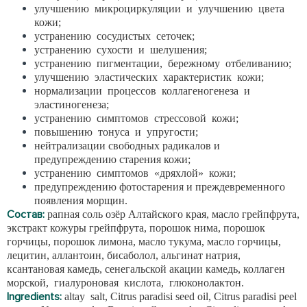
улучшению микроциркуляции и улучшению цвета
кожи;
устранению сосудистых сеточек;
устранению сухости и шелушения;
устранению пигментации, бережному отбеливанию;
улучшению эластических характеристик кожи;
нормализации процессов коллагеногенеза и
эластиногенеза;
устранению симптомов стрессовой кожи;
повышению тонуса и упругости;
нейтрализации свободных радикалов и
предупреждению старения кожи;
устранению симптомов «дряхлой» кожи;
предупреждению фотостарения и преждевременного
появления морщин.
Состав:
рапная соль озёр Алтайского края, масло грейпфрута,
экстракт кожуры грейпфрута, порошок нима, порошок
горчицы, порошок лимона, масло тукума, масло горчицы,
лецитин, аллантоин, бисаболол, альгинат натрия,
ксантановая камедь, сенегальской акации камедь, коллаген
морской, гиалуроновая кислота, глюконолактон.
Ingredients:
аltay salt, Citrus paradisi seed oil, Citrus paradisi peel