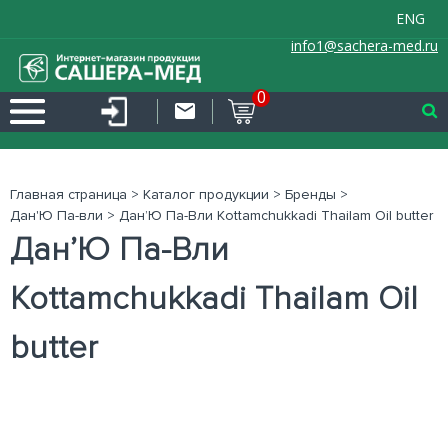
ENG
info1@sachera-med.ru
0
Главная страница
>
Каталог продукции
>
Бренды
>
Дан'Ю Па-вли
>
Дан’Ю Па-Вли Kottamchukkadi Thailam Oil butter
Дан’Ю Па-Вли
Kottamchukkadi Thailam Oil
butter