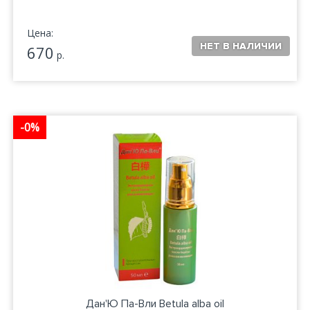
Цена:
670
р.
-0%
Дан'Ю Па-Вли Betula alba oil