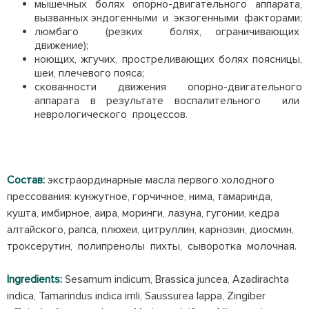
мышечных болях опорно-двигательного аппарата,
вызванных эндогенными и экзогенными факторами;
люмбаго (резких болях, ограничивающих
движение);
ноющих, жгучих, простреливающих болях поясницы,
шеи, плечевого пояса;
скованности движения опорно-двигательного
аппарата в результате воспалительного или
неврологического процессов.
Состав:
экстраординарные масла первого холодного
прессования: кунжутное, горчичное, нима, тамаринда,
кушта, имбирное, аира, моринги, лазуна, гугонии, кедра
алтайского, рапса, плюхеи, цитруллин, карнозин, диосмин,
троксерутин, полипренолы пихты, сыворотка молочная.
Ingredients:
Sesamum indicum, Brassica juncea, Azadirachta
indica, Tamarindus indica imli, Saussurea lappa, Zingiber