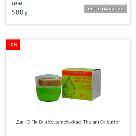
Цена:
580
р.
-0%
Дан’Ю Па-Вли Kottamchukkadi Thailam Oil butter