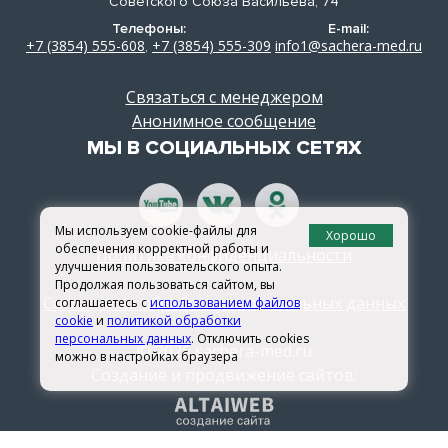
Советского Союза Васильева, 74
Телефоны:
E-mail:
+7 (3854) 555-608
+7 (3854) 555-309
info1@sachera-med.ru
,
Связаться с менеджером
Анонимное сообщение
МЫ В СОЦИАЛЬНЫХ СЕТЯХ
Мы используем cookie-файлы для
Хорошо
обеспечения корректной работы и
Политика конфиденциальности
улучшения пользовательского опыта.
Продолжая пользоваться сайтом, вы
Согласие на обработку персональных данных
соглашаетесь с
использованием файлов
cookie
и
политикой обработки
персональных данных
. Отключить cookies
© 2026 sachera-med.ru
можно в настройках браузера
Создание и продвижение сайтов: