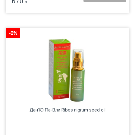
670
р.
-0%
Дан’Ю Па-Вли Ribes nigrum seed oil