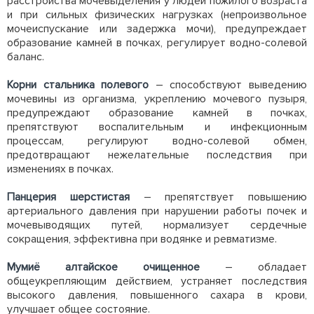
расстройства мочевыделения у людей пожилого возраста
и при сильных физических нагрузках (непроизвольное
мочеиспускание или задержка мочи), предупреждает
образование камней в почках, регулирует водно-солевой
баланс.
Корни стальника полевого
– способствуют выведению
мочевины из организма, укреплению мочевого пузыря,
предупреждают образование камней в почках,
препятствуют воспалительным и инфекционным
процессам, регулируют водно-солевой обмен,
предотвращают нежелательные последствия при
изменениях в почках.
Панцерия шерстистая
– препятствует повышению
артериального давления при нарушении работы почек и
мочевыводящих путей, нормализует сердечные
сокращения, эффективна при водянке и ревматизме.
Мумиё алтайское очищенное
– обладает
общеукрепляющим действием, устраняет последствия
высокого давления, повышенного сахара в крови,
улучшает общее состояние.