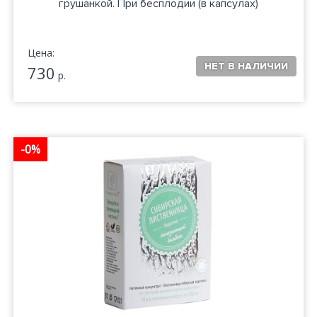
грушанкой. При бесплодии (в капсулах)
Цена:
730
р.
-0%