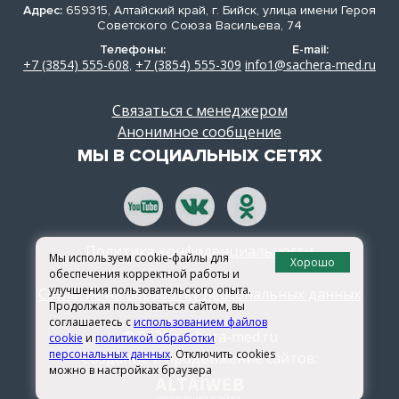
Адрес:
659315, Алтайский край, г. Бийск, улица имени Героя
Советского Союза Васильева, 74
Телефоны:
E-mail:
+7 (3854) 555-608
+7 (3854) 555-309
info1@sachera-med.ru
,
Связаться с менеджером
Анонимное сообщение
МЫ В СОЦИАЛЬНЫХ СЕТЯХ
Политика конфиденциальности
Мы используем cookie-файлы для
Хорошо
обеспечения корректной работы и
улучшения пользовательского опыта.
Согласие на обработку персональных данных
Продолжая пользоваться сайтом, вы
соглашаетесь с
использованием файлов
© 2026 sachera-med.ru
cookie
и
политикой обработки
персональных данных
. Отключить cookies
Создание и продвижение сайтов:
можно в настройках браузера