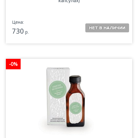
капсулах)
Цена:
730
р.
-0%