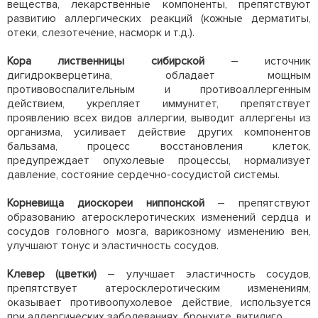
вещества, лекарственные компоненты, препятствуют
развитию аллергических реакций (кожные дерматиты,
отеки, слезотечение, насморк и т.д.).
Кора лиственницы сибирской
– источник
дигидрокверцетина, обладает мощным
противовоспалительным и противоаллергенным
действием, укрепляет иммунитет, препятствует
проявлению всех видов аллергии, выводит аллергены из
организма, усиливает действие других компонентов
бальзама, процесс восстановления клеток,
предупреждает опухолевые процессы, нормализует
давление, состояние сердечно-сосудистой системы.
Корневища диоскореи ниппонской
– препятствуют
образованию атеросклеротических изменений сердца и
сосудов головного мозга, варикозному изменению вен,
улучшают тонус и эластичность сосудов.
Клевер (цветки)
– улучшает эластичность сосудов,
препятствует атеросклеротическим изменениям,
оказывает противоопухолевое действие, используется
при аллергических заболеваниях, бронхите, витилиго.