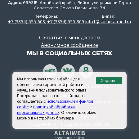
Адрес:
659315, Алтайский край, г. Бийск, улица имени Героя
Советского Союза Васильева, 74
Телефоны:
E-mail:
+7 (3854) 555-608
+7 (3854) 555-309
info1@sachera-med.ru
,
Связаться с менеджером
Анонимное сообщение
МЫ В СОЦИАЛЬНЫХ СЕТЯХ
Мы используем cookie-файлы для
Хорошо
обеспечения корректной работы и
Политика конфиденциальности
улучшения пользовательского опыта.
Продолжая пользоваться сайтом, вы
Согласие на обработку персональных данных
соглашаетесь с
использованием файлов
cookie
и
политикой обработки
персональных данных
. Отключить cookies
© 2026 sachera-med.ru
можно в настройках браузера
Создание и продвижение сайтов: