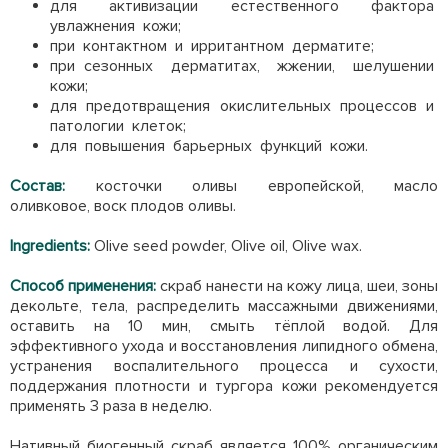
для активизации естественного фактора
увлажнения кожи;
при контактном и ирритантном дерматите;
при сезонных дерматитах, жжении, шелушении
кожи;
для предотвращения окислительных процессов и
патологии клеток;
для повышения барьерных функций кожи.
Состав:
косточки оливы европейской, масло
оливковое, воск плодов оливы.
Ingredients:
Olive seed powder, Olive оil, Olive wax.
Способ применения:
скраб нанести на кожу лица, шеи, зоны
декольте, тела, распределить массажными движениями,
оставить на 10 мин, смыть тёплой водой. Для
эффективного ухода и восстановления липидного обмена,
устранения воспалительного процесса и сухости,
поддержания плотности и тургора кожи рекомендуется
применять 3 раза в неделю.
Нативный биогенный скраб является 100% органическим