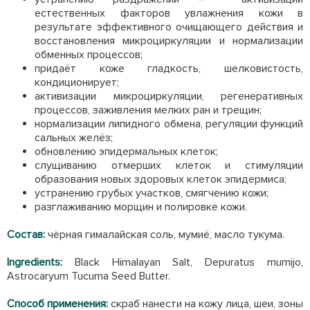
естественных факторов увлажнения кожи в
результате эффективного очищающего действия и
восстановления микроциркуляции и нормализации
обменных процессов;
придаёт коже гладкость, шелковистость,
кондиционирует;
активизации микроциркуляции, регенеративных
процессов, заживления мелких ран и трещин;
нормализации липидного обмена, регуляции функций
сальных желёз;
обновлению эпидермальных клеток;
слущиванию отмерших клеток и стимуляции
образования новых здоровых клеток эпидермиса;
устранению грубых участков, смягчению кожи;
разглаживанию морщин и полировке кожи.
Состав:
чёрная гималайская соль, мумиё, масло тукума.
Ingredients:
Black Himalayan Salt, Depuratus mumijo,
Astrocaryum Tucuma Seed Butter.
Способ применения:
скраб нанести на кожу лица, шеи, зоны