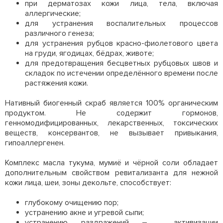
при дерматозах кожи лица, тела, включая
аллергические;
для устранения воспалительных процессов
различного генеза;
для устранения рубцов красно-фиолетового цвета
на груди, ягодицах, бёдрах, животе;
для предотвращения бесцветных рубцовых швов и
складок по истечении определённого времени после
растяжения кожи.
Нативный биогенный скраб является 100% органическим
продуктом. Не содержит гормонов,
генномодифицированных, лекарственных, токсических
веществ, консервантов, не вызывает привыкания,
гипоаллергенен.
Комплекс масла тукума, мумиё и чёрной соли обладает
дополнительным свойством ревитализанта для нежной
кожи лица, шеи, зоны декольте, способствует:
глубокому очищению пор;
устранению акне и угревой сыпи;
устранению раздражений – активизации