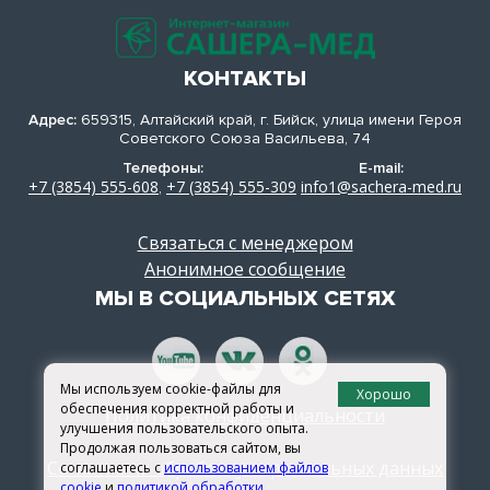
КОНТАКТЫ
Адрес:
659315, Алтайский край, г. Бийск, улица имени Героя
Советского Союза Васильева, 74
Телефоны:
E-mail:
+7 (3854) 555-608
+7 (3854) 555-309
info1@sachera-med.ru
,
Связаться с менеджером
Анонимное сообщение
МЫ В СОЦИАЛЬНЫХ СЕТЯХ
Мы используем cookie-файлы для
Хорошо
обеспечения корректной работы и
Политика конфиденциальности
улучшения пользовательского опыта.
Продолжая пользоваться сайтом, вы
Согласие на обработку персональных данных
соглашаетесь с
использованием файлов
cookie
и
политикой обработки