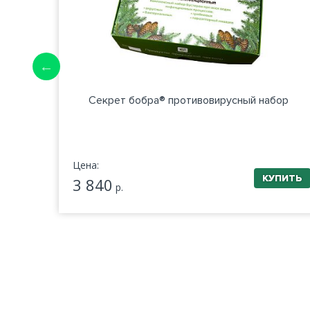
рцетин
Секрет бобра® противовирусный набор
ов)
Цена:
3 840
р.