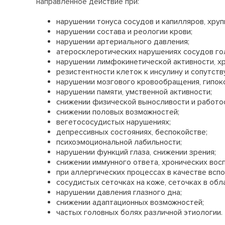
направленное действие при:
нарушении тонуса сосудов и капилляров, хруп
нарушении состава и реологии крови;
нарушении артериального давления;
атеросклеротических нарушениях сосудов гол
нарушении лимфокинетической активности, х
резистентности клеток к инсулину и сопутст
нарушении мозгового кровообращения, гипокс
нарушении памяти, умственной активности;
снижении физической выносливости и работо
снижении половых возможностей;
вегетососудистых нарушениях;
депрессивных состояниях, беспокойстве;
психоэмоциональной лабильности;
нарушении функций глаза, снижении зрения;
снижении иммунного ответа, хронических вос
при аллергических процессах в качестве всп
сосудистых сеточках на коже, сеточках в обла
нарушении давления глазного дна;
снижении адаптационных возможностей;
частых головных болях различной этиологии.