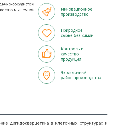
ечно-сосудистой,
Инновационное
 костно-мышечной
производство
Природное
сырьё без химии
Контроль и
качество
продукции
Экологичный
район производства
ение дигидокверцетина в клеточных структурах и