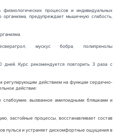
а физиологических процессов и индивидуальных
о организма, предупреждает мышечную слабость,
рганизма.
ресвератрол, мускус бобра, полипренолы
0 дней. Курс рекомендуется повторить 3 раза с
ым регулирующим действием на функции сердечно-
ельное действие:
е слабоумие, вызванное амилоидными бляшками и
ю, застойные процессы, восстанавливает состав
ров пульса и устраняет дискомфортные ощущения в