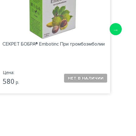
СЕКРЕТ БОБРА® Embotinc При тромбоэмболии
Секре
со
Цена:
Цена:
580
760
р.