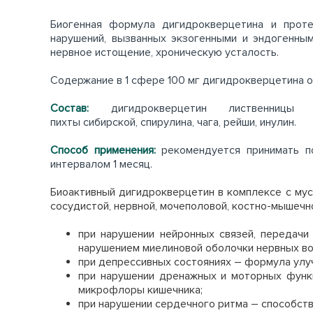
Биогенная формула дигидрокверцетина и проте
нарушений, вызванных экзогенными и эндогенны
нервное истощение, хроническую усталость.
Содержание в 1 сфере 100 мг дигидрокверцетина 
Состав:
дигидрокверцетин лиственницы
пихты сибирской, спирулина, чага, рейши, инулин.
Способ применения:
рекомендуется принимать п
интервалом 1 месяц.
Биоактивный дигидрокверцетин в комплексе с му
сосудистой, нервной, мочеполовой, костно-мышечн
при нарушении нейронных связей, передач
нарушением миелиновой оболочки нервных во
при депрессивных состояниях – формула улу
при нарушении дренажных и моторных функ
микрофлоры кишечника;
при нарушении сердечного ритма – способст