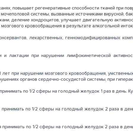
канях, повышает регенеративные способности тканей при по
мочеполовой системы, вызванные источниками вирусной, бак
кани, деление хондроцитов, улучшает двигательную активнос
 мозгового кровообращения в результате алкогольной инток
онсервантов, лекарственных, генномодифицированных компо
 и лактации при нарушении лимфокинетической активност
 лет при нарушении мозгового кровообращения, умственных 
рушениях органов сердечно-сосудистой системы, при гипера
ринимать по 1/2 сферы на голодный желудок 1 раз в день. Ку
принимать по 1/2 сферы на голодный желудок 2 раза в день
 принимать по 1/2 сферы на голодный желудок 2 раза в день