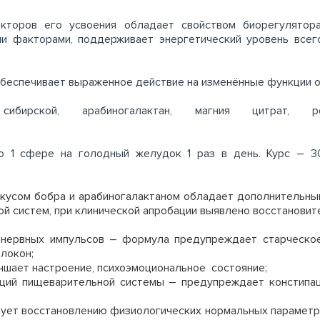
кторов его усвоения обладает свойством биорегулятор
ми факторами, поддерживает энергетический уровень всег
обеспечивает выраженное действие на изменённые функции о
 сибирской, арабиногалактан, магния цитрат, 
о 1 сфере на голодный желудок 1 раз в день. Курс – 3
скусом бобра и арабиногалактаном обладает дополнительн
ой систем, при клинической апробации выявлено восстановит
и нервных импульсов – формула предупреждает старческо
локон;
чшает настроение, психоэмоциональное состояние;
ций пищеварительной системы – предупреждает констипаци
вует восстановлению физиологических нормальных парамет