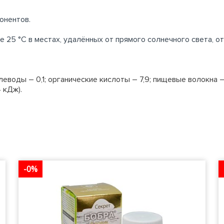
онентов.
 25 °С в местах, удалённых от прямого солнечного света, 
глеводы – 0,1; органические кислоты – 7,9; пищевые волокна –
4 кДж).
-0%