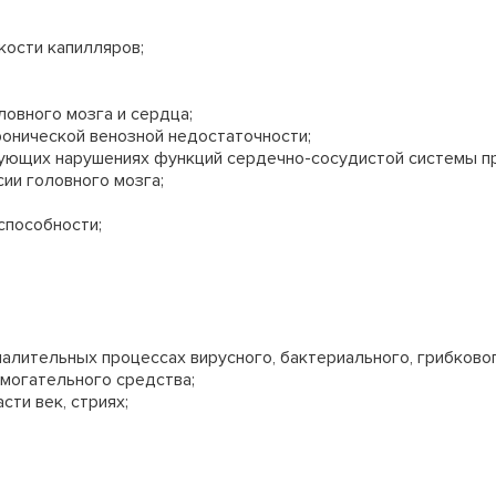
кости капилляров;
овного мозга и сердца;
ронической венозной недостаточности;
вующих нарушениях функций сердечно-сосудистой системы при
ии головного мозга;
способности;
палительных процессах вирусного, бактериального, грибково
омогательного средства;
сти век, стриях;