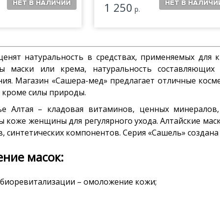
1 250
р.
енят натуральность в средствах, применяемых для к
ы маски или крема, натуральность составляющих
ия. Магазин «Сашера-мед» предлагает отличные косме
, кроме силы природы.
ье Алтая – кладовая витаминов, ценных минералов,
 коже женщины для регулярного ухода. Алтайские маск
, синтетических компонентов. Серия «Сашель» создана
ние масок:
 биоревитализации – омоложение кожи;
ие и увлажнение кожи с проникновением в глубокие сл
ие состояния век – уменьшение отеков, устранение ме