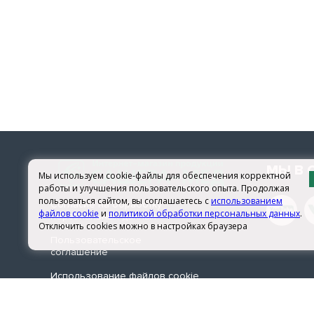
Вы подбере
зонами, п
Состав
Алтайские
компонент
устриц, в
микроволо
МЫ В 
Мы используем cookie-файлы для обеспечения корректной
Как куп
работы и улучшения пользовательского опыта. Продолжая
пользоваться сайтом, вы соглашаетесь с
использованием
Согласие на обработку
файлов cookie
и
политикой обработки персональных данных
.
персональных данных
Купить алт
Отключить cookies можно в настройках браузера
любым удоб
Пользовательское
соглашение
в большин
разделе «Г
Использование файлов сookie
Маски подх
© 2026 sachera-med.ru