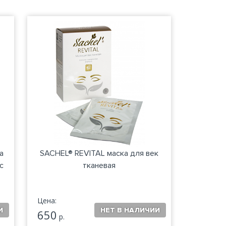
а
SACHEL® REVITAL маска для век
с
тканевая
Цена:
650
р.