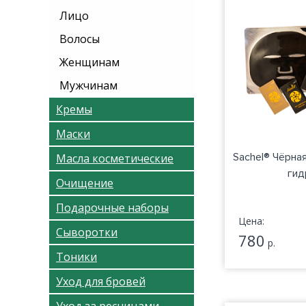
Лицо
Волосы
Женщинам
Мужчинам
Кремы
Маски
Sachel® Чёрна
Масла косметические
гид
Очищение
Подарочные наборы
Цена:
Сыворотки
780
р.
Тоники
Уход для бровей