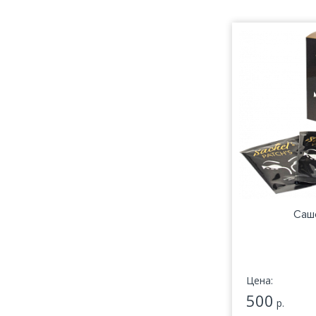
Саше
Цена:
500
р.