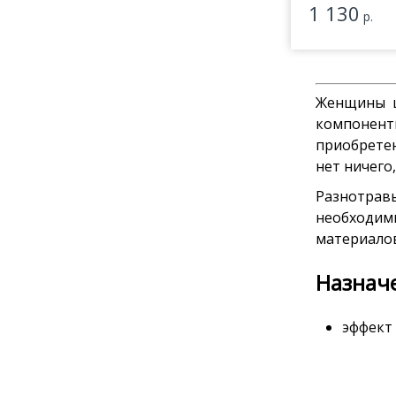
1 130
р.
Женщины ц
компонент
приобретен
нет ничего
Разнотрав
необходимы
материалов
Назначе
эффект
очищен
улучшен