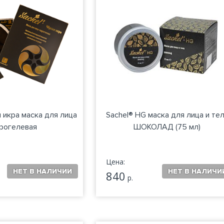
я икра маска для лица
Sachel® HG маска для лица и те
рогелевая
ШОКОЛАД (75 мл)
Цена:
840
р.