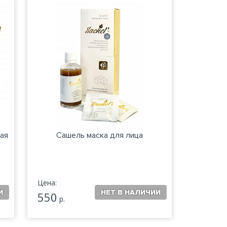
вая
Сашель маска для лица
Цена:
550
р.