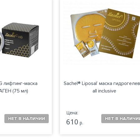
G лифтинг-маска
Sachel® Liposal’ маска гидрогеле
ГЕН (75 мл)
all inclusive
Цена:
610
р.