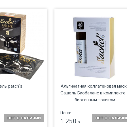
ль patch´s
Альгинатная коллагеновая маск
Сашель Биобаланс в комплекте 
биогенным тоником
Цена:
1 250
р.