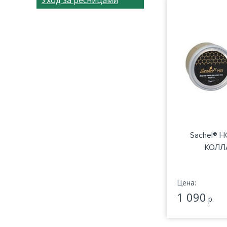
Уход за ресницами
Sachel® H
КОЛЛА
Цена:
1 090
р.