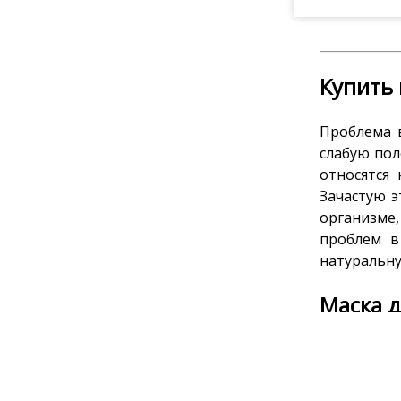
Купить 
Проблема 
слабую пол
относятся
Зачастую э
организме
проблем в
натуральну
Маска д
Секрет эфф
из натура
формулы к