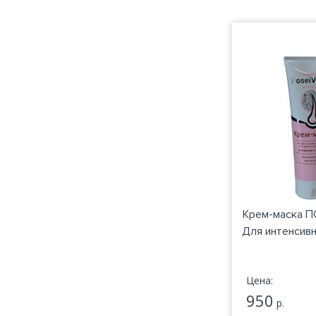
Крем-маска П
Для интенсивн
Цена:
950
р.