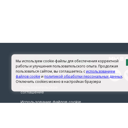
компоненто
нарушаются
Так как в
позволяет
дорогой ап
Средства С
панацея, 
проблемы,
МЫ В 
Мы используем cookie-файлы для обеспечения корректной
неправильн
работы и улучшения пользовательского опыта. Продолжая
позволяет 
пользоваться сайтом, вы соглашаетесь с
использованием
Согласие на обработку
файлов cookie
и
политикой обработки персональных данных
.
персональных данных
становится
Отключить cookies можно в настройках браузера
Пользовательское
Где мо
соглашение
Использование файлов сookie
Москва и 
© 2026 sachera-med.ru
магазине, 
товар и ег
товара, об