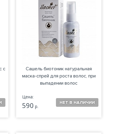
с с
Сашель биотоник натуральная
маска-спрей для роста волос, при
выпадении волос
Цена:
590
р.