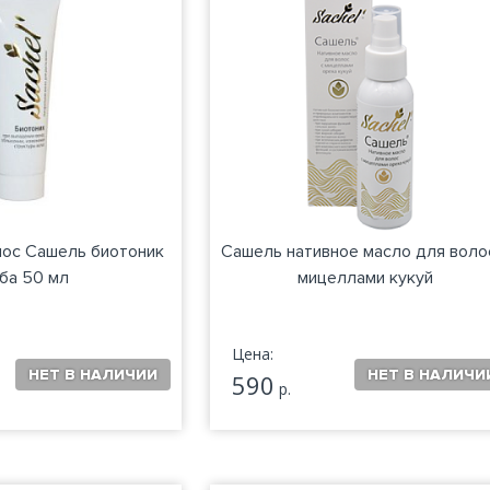
лос Сашель биотоник
Сашель нативное масло для воло
ба 50 мл
мицеллами кукуй
Цена:
590
р.