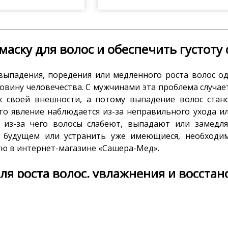
маску для волос и обеспечить густоту
выпадения, поредения или медленного роста волос о
овину человечества. С мужчинами эта проблема случа
 к своей внешности, а потому выпадение волос стан
то явление наблюдается из-за неправильного ухода и
, из-за чего волосы слабеют, выпадают или замедл
 будущем или устранить уже имеющиеся, необходим
ю в интернет-магазине «Сашера-Мед».
ля роста волос, увлажнения и восста
ективности косметики от ООО «Сашера-Мед» в том, чт
льных компонентов, любовно выращенных и собранны
аждого средства используется технология, позв