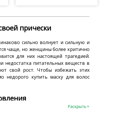
 своей прически
динаково сильно волнует и сильную и
ется чаще, но женщины более критично
овится для них настоящей трагедией.
ли недостатка питательных веществ в
яют свой рост. Чтобы избежать этих
о недорого купить маску для волос
новления
Раскрыть
»
о она изготавливается исключительно
х на алтайской земле. В разработке
оляющая сохранить силу природных