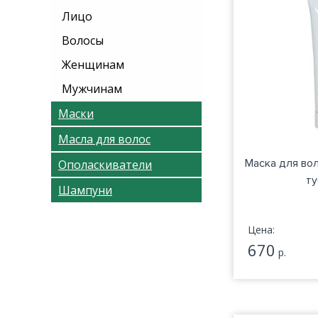
Лицо
Волосы
Женщинам
Мужчинам
Маски
Масла для волос
Маска для во
Ополаскиватели
ту
Шампуни
Цена:
670
р.