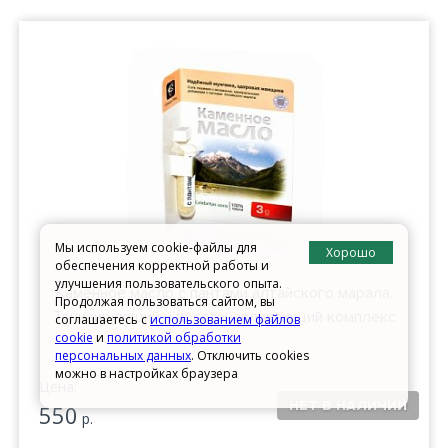
Мы используем cookie-файлы для
Хорошо
обеспечения корректной работы и
улучшения пользовательского опыта.
Каменное масло с пантами алтайского марала.
Продолжая пользоваться сайтом, вы
Тонизирующий и восстанавливающий комплекс
соглашаетесь с
использованием файлов
cookie
и
политикой обработки
персональных данных
. Отключить cookies
можно в настройках браузера
Цена:
550
р.