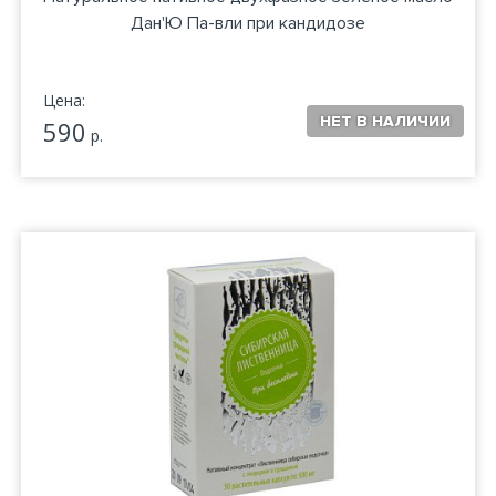
Дан'Ю Па-вли при кандидозе
Цена:
590
р.