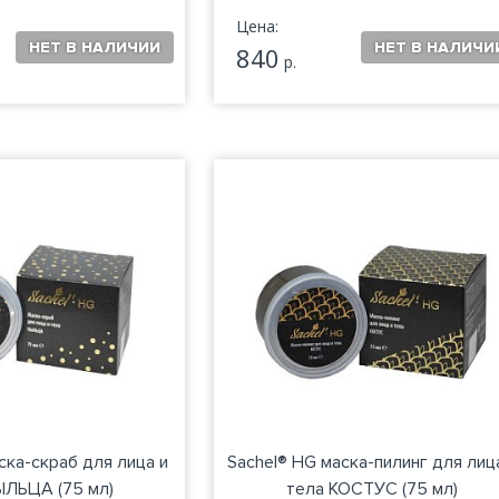
Цена:
840
р.
ска-скраб для лица и
Sachel® HG маска-пилинг для лиц
ЫЛЬЦА (75 мл)
тела КОСТУС (75 мл)