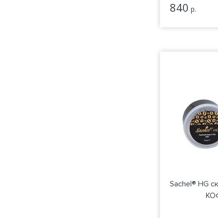
840
р.
Sachel® HG с
КОФ