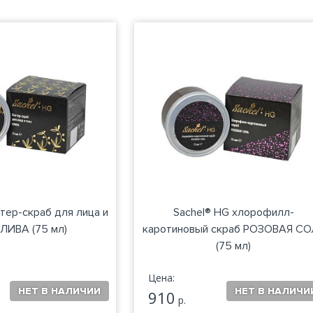
ттер-скраб для лица и
Sachel® HG хлорофилл-
ЛИВА (75 мл)
каротиновый скраб РОЗОВАЯ СО
(75 мл)
Цена:
910
р.