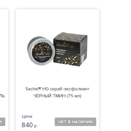
Sachel® HG скраб-эксфолиант
ЛЬ
ЧЁРНЫЙ ТМИН (75 мл)
Цена:
840
р.