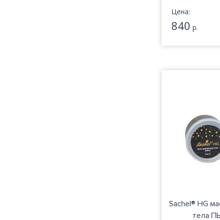
Цена:
840
р.
Sachel® HG ма
тела П