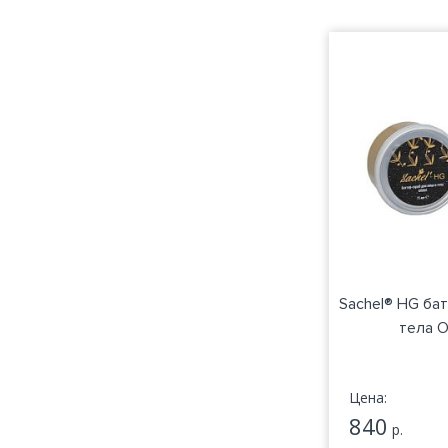
Sachel® HG ба
тела О
Цена:
840
р.