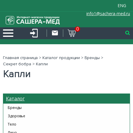
ENG
info1@sachera-med.ru
0
Главная страница
>
Каталог продукции
>
Бренды
>
Секрет бобра
>
Капли
Капли
Каталог
Бренды
Здоровье
Тело
Лицо