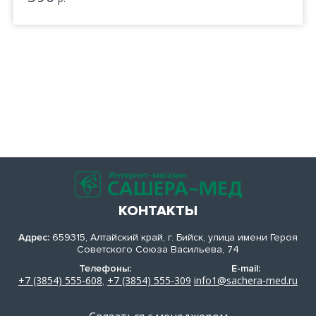
КОНТАКТЫ
Адрес:
659315, Алтайский край, г. Бийск, улица имени Героя
Советского Союза Васильева, 74
Телефоны:
E-mail:
+7 (3854) 555-608
+7 (3854) 555-309
info1@sachera-med.ru
,