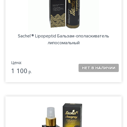
Sachel’® Lipopeptid Бальзам-ополаскиватель
липосомальный
Цена:
1 100
р.