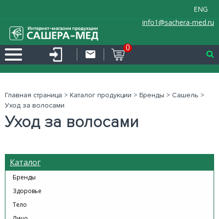
ENG
info1@sachera-med.ru
0
Главная страница
>
Каталог продукции
>
Бренды
>
Сашель
>
Уход за волосами
Уход за волосами
Каталог
Бренды
Здоровье
Тело
Лицо