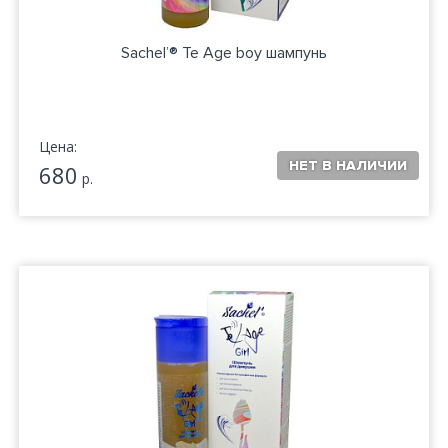
Sachel’® Te Age boy шампунь
Цена:
680
р.