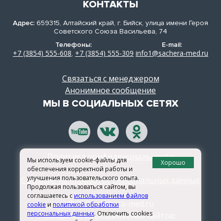
КОНТАКТЫ
Адрес:
659315, Алтайский край, г. Бийск, улица имени Героя
Советского Союза Васильева, 74
Телефоны:
E-mail:
+7 (3854) 555-608
+7 (3854) 555-309
info1@sachera-med.ru
,
Связаться с менеджером
Анонимное сообщение
МЫ В СОЦИАЛЬНЫХ СЕТЯХ
Политика конфиденциальности
Мы используем cookie-файлы для
Хорошо
обеспечения корректной работы и
улучшения пользовательского опыта.
Согласие на обработку персональных данных
Продолжая пользоваться сайтом, вы
соглашаетесь с
использованием файлов
© 2026 sachera-med.ru
cookie
и
политикой обработки
персональных данных
. Отключить cookies
Создание и продвижение сайтов: