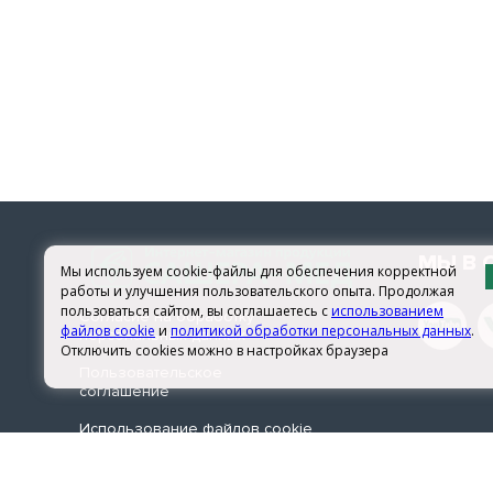
МЫ В 
Мы используем cookie-файлы для обеспечения корректной
работы и улучшения пользовательского опыта. Продолжая
пользоваться сайтом, вы соглашаетесь с
использованием
Согласие на обработку
файлов cookie
и
политикой обработки персональных данных
.
персональных данных
Отключить cookies можно в настройках браузера
Пользовательское
соглашение
Использование файлов сookie
© 2026 sachera-med.ru