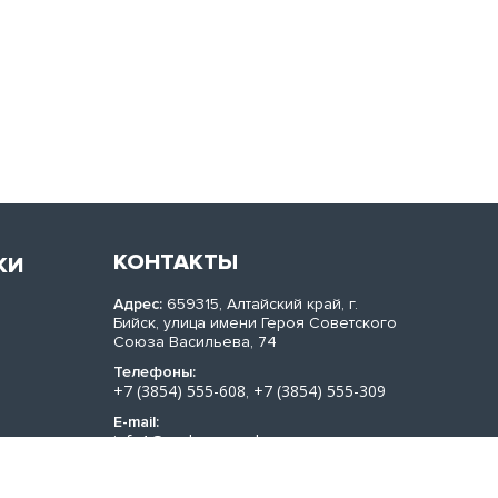
КОНТАКТЫ
КИ
Адрес:
659315, Алтайский край, г.
Бийск, улица имени Героя Советского
Союза Васильева, 74
Телефоны:
+7 (3854) 555-608
+7 (3854) 555-309
,
E-mail:
info1@sachera-med.ru