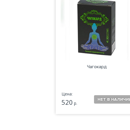
Чагокард
Цена:
520
р.