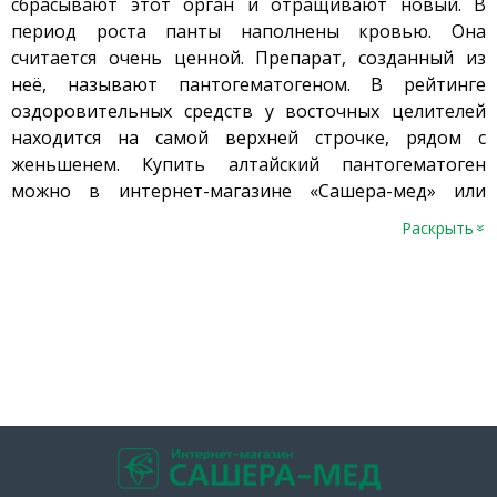
сбрасывают этот орган и отращивают новый. В
период роста панты наполнены кровью. Она
считается очень ценной. Препарат, созданный из
неё, называют пантогематогеном. В рейтинге
оздоровительных средств у восточных целителей
находится на самой верхней строчке, рядом с
женьшенем. Купить алтайский пантогематоген
можно в интернет-магазине «Сашера-мед» или
найти ближайший магазин в вашем городе.
Раскрыть
»
Качество препаратов из пантов марала снижается,
если животные содержатся в неволе и не питаются
подножным кормом в естественной среде обитания.
На Алтае созданы маральники, где огорожены
большие территории, на которых олени чувствуют
себя отлично, находятся в дикой природе. Эти
условия являются гарантией высокого качества
алтайского пантогематогена.
Свойства пантогематогена