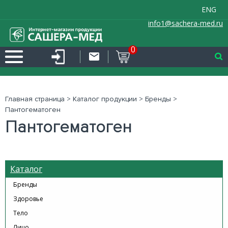
ENG
info1@sachera-med.ru
0
Главная страница
>
Каталог продукции
>
Бренды
>
Пантогематоген
Пантогематоген
Каталог
Бренды
Здоровье
Тело
Лицо