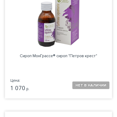
Сироп МонГрассе® сироп "Петров крест"
Цена:
1 070
р.