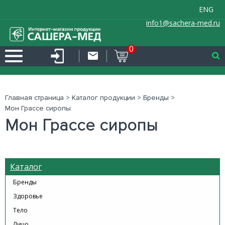
ENG
info1@sachera-med.ru
0
Главная страница
>
Каталог продукции
>
Бренды
>
Мон Грассе сиропы
Мон Грассе сиропы
Каталог
Бренды
Здоровье
Тело
Лицо