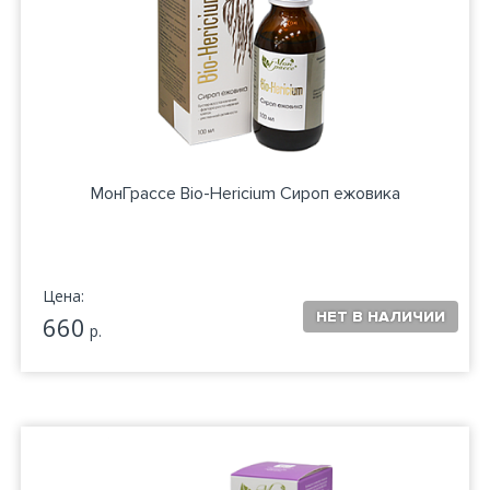
МонГрассе Bio-Hericium Сироп ежовика
Цена:
660
р.