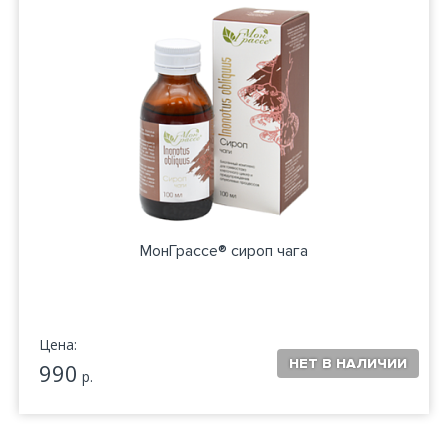
МонГрассе® сироп чага
Цена:
990
р.