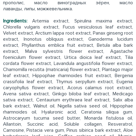
прополис, масло виноградных зёрен, масло
лаванды, липы, можжевельника.
Ingredients:
Artemia extract, Spirulina maxima extract,
Chlorella vulgaris extract, Fucus vesiculosus leaf extract,
Velvet extract, Arctium lappa root extract, Panax ginseng root
extract, Inonotus obliquus extract, Ganoderma lucidum
extract, Phyllanthus emblica fruit extract, Betula alba bark
extract, Malva sylvestris flower extract, Agastache
foeniculum flower extract, Urtica dioica leaf extract, Tilia
cordata flower extract, Lavandula angustifolia flower extract,
Chamomilla recutita (matricaria) flower extract, Plantago major
leaf extract, Hippophae rhamnoides fruit extract, Bergenia
crassifolia leaf extract, Thymus serpyllum extract, Eugenia
caryophyllus flower extract, Acorus calamus root extract,
Avena sativa extract, Ginkgo biloba leaf extract, Medicago
sativa extract, Centaurium erythraea leaf extract, Salix alba
bark extract, Walnut oil, Nigella sativa seed oil, Hippophae
rhamnoides oil, Hyaluronic acid, Ceratonia siliqua gum,
Astrocaryum tucuma seed butter, Monarda fistulosa oil,
Allantoin, Succinic acid, Soluble collagen, Resveratrol,
Carnosine, Pistacia vera gum, Pinus sibirica bark extract, Aloe