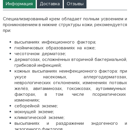
Информация
Доставка
Отзывы
Специализированный крем обладает полным усвоением и
проникновением в нижние структуры кожи, рекомендуется
при:
высыпаниях инфекционного фактора;
гнойничковых образованиях на коже;
чесоточном дерматозе;
дерматозах, осложнённых вторичной бактериальной,
грибковой инфекцией;
кожных высыпаниях неинфекционного фактора: при
укусе насекомых, аллергодерматозах,
неврологических отклонениях, изменениях потовых
желёз, авитаминозах, токсикозах, аутоиммунных
факторах, в том числе псориатических
изменениях;
себорейной экземе;
мокнущей экземе;
климатической экземе;
высыпаниях и раздражении эндогенного и
экзогенного факторов.