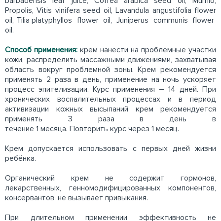
barbadensis leaf juice, Coffea arabica seed oil, Mumio,
Propolis, Vitis vinifera seed oil, Lavandula angustifolia flower
oil, Tilia platyphyllos flower oil, Juniperus communis flower
oil.
Способ применения:
крем нанести на проблемные участки
кожи, распределить массажными движениями, захватывая
область вокруг проблемной зоны. Крем рекомендуется
применять 2 раза в день, применение на ночь ускоряет
процесс эпителизации. Курс применения – 14 дней. При
хронических воспалительных процессах и в период
активизации кожных высыпаний крем рекомендуется
применять 3 раза в день в
течение 1 месяца. Повторить курс через 1 месяц.
Крем допускается использовать с первых дней жизни
ребёнка.
Органический крем не содержит гормонов,
лекарственных, генномодифицированных компонентов,
консервантов, не вызывает привыкания.
При длительном применении эффективность не