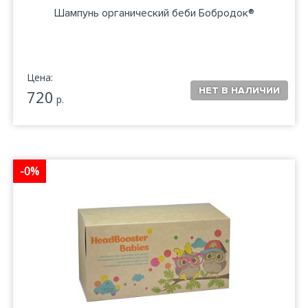
Шампунь органический беби Бобродок®
Цена:
720
р.
-0%