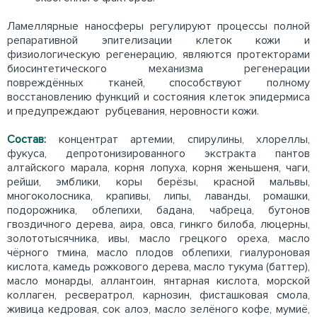
Ламеллярные наносферы регулируют процессы полной
репаративной эпителизации клеток кожи и
физиологическую регенерацию, являются протекторами
биосинтетического механизма регенерации
повреждённых тканей, способствуют полному
восстановлению функций и состояния клеток эпидермиса
и предупреждают рубцевания, неровности кожи.
Состав:
концентрат артемии, спирулины, хлореллы,
фукуса, депротонизированного экстракта пантов
алтайского марала, корня лопуха, корня женьшеня, чаги,
рейши, эмблики, коры берёзы, красной мальвы,
многоколосника, крапивы, липы, лаванды, ромашки,
подорожника, облепихи, бадана, чабреца, бутонов
гвоздичного дерева, аира, овса, гинкго билоба, люцерны,
золототысячника, ивы, масло грецкого ореха, масло
чёрного тмина, масло плодов облепихи, гиалуроновая
кислота, камедь рожкового дерева, масло тукума (баттер),
масло монарды, аллантоин, янтарная кислота, морской
коллаген, ресвератрол, карнозин, фисташковая смола,
живица кедровая, сок алоэ, масло зелёного кофе, мумиё,