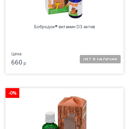
Бобродок® витамин D3 актив
Цена:
660
р.
-0%