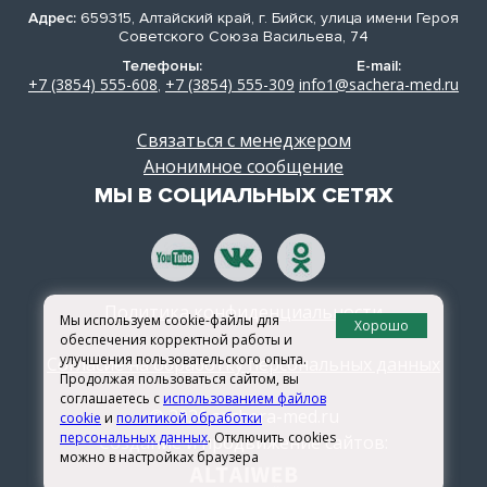
Адрес:
659315, Алтайский край, г. Бийск, улица имени Героя
Советского Союза Васильева, 74
Телефоны:
E-mail:
+7 (3854) 555-608
+7 (3854) 555-309
info1@sachera-med.ru
,
Связаться с менеджером
Анонимное сообщение
МЫ В СОЦИАЛЬНЫХ СЕТЯХ
Политика конфиденциальности
Мы используем cookie-файлы для
Хорошо
обеспечения корректной работы и
улучшения пользовательского опыта.
Согласие на обработку персональных данных
Продолжая пользоваться сайтом, вы
соглашаетесь с
использованием файлов
© 2026 sachera-med.ru
cookie
и
политикой обработки
персональных данных
. Отключить cookies
Создание и продвижение сайтов:
можно в настройках браузера