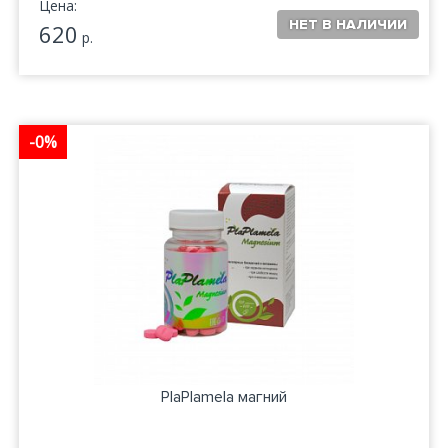
Цена:
620
р.
-0%
PlaPlamela магний