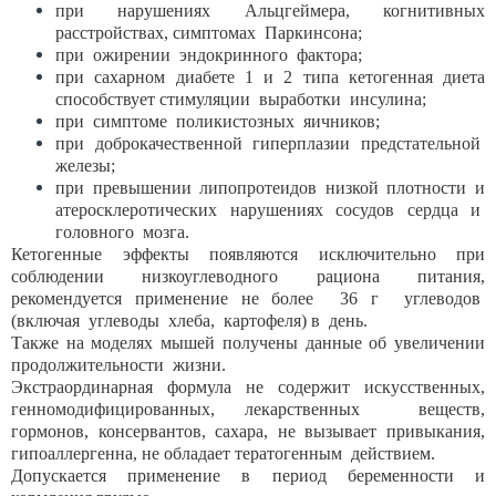
при нарушениях Альцгеймера, когнитивных
расстройствах, симптомах Паркинсона;
при ожирении эндокринного фактора;
при сахарном диабете 1 и 2 типа кетогенная диета
способствует стимуляции выработки инсулина;
при симптоме поликистозных яичников;
при доброкачественной гиперплазии предстательной
железы;
при превышении липопротеидов низкой плотности и
атеросклеротических нарушениях сосудов сердца и
головного мозга.
Кетогенные эффекты появляются исключительно при
соблюдении низкоуглеводного рациона питания,
рекомендуется применение не более 36 г углеводов
(включая углеводы хлеба, картофеля) в день.
Также на моделях мышей получены данные об увеличении
продолжительности жизни.
Экстраординарная формула не содержит искусственных,
генномодифицированных, лекарственных веществ,
гормонов, консервантов, сахара, не вызывает привыкания,
гипоаллергенна, не обладает тератогенным действием.
Допускается применение в период беременности и