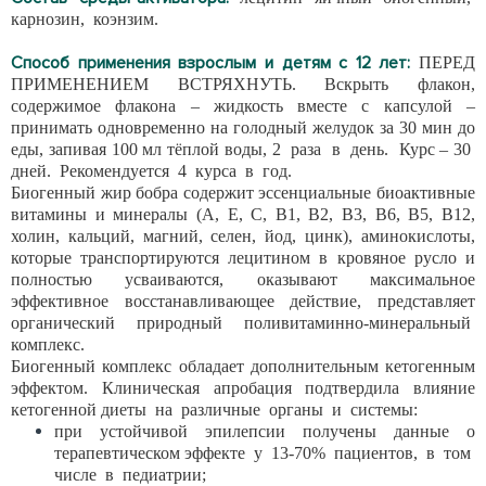
карнозин, коэнзим.
Способ применения взрослым и детям с 12 лет:
ПЕРЕД
ПРИМЕНЕНИЕМ ВСТРЯХНУТЬ. Вскрыть флакон,
содержимое флакона – жидкость вместе с капсулой –
принимать одновременно на голодный желудок за 30 мин до
еды, запивая 100 мл тёплой воды, 2 раза в день. Курс – 30
дней. Рекомендуется 4 курса в год.
Биогенный жир бобра содержит эссенциальные биоактивные
витамины и минералы (А, Е, С, В1, В2, В3, В6, В5, В12,
холин, кальций, магний, селен, йод, цинк), аминокислоты,
которые транспортируются лецитином в кровяное русло и
полностью усваиваются, оказывают максимальное
эффективное восстанавливающее действие, представляет
органический природный поливитаминно-минеральный
комплекс.
Биогенный комплекс обладает дополнительным кетогенным
эффектом. Клиническая апробация подтвердила влияние
кетогенной диеты на различные органы и системы:
при устойчивой эпилепсии получены данные о
терапевтическом эффекте у 13-70% пациентов, в том
числе в педиатрии;