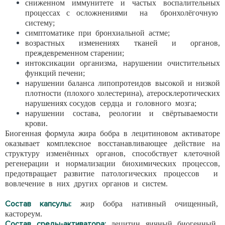
сниженном иммунитете и частых воспалительных
процессах с осложнениями на бронхолёгочную
систему;
симптоматике при бронхиальной астме;
возрастных изменениях тканей и органов,
преждевременном старении;
интоксикации организма, нарушении очистительных
функций печени;
нарушении баланса липопротеидов высокой и низкой
плотности (плохого холестерина), атеросклеротических
нарушениях сосудов сердца и головного мозга;
нарушении состава, реологии и свёртываемости
крови.
Биогенная формула жира бобра в лецитиновом активаторе
оказывает комплексное восстанавливающее действие на
структуру изменённых органов, способствует клеточной
регенерации и нормализации биохимических процессов,
предотвращает развитие патологических процессов и
вовлечение в них других органов и систем.
Состав капсулы:
жир бобра нативный очищенный,
кастореум.
Состав среды-активатора:
лецитин яичный биогенный,