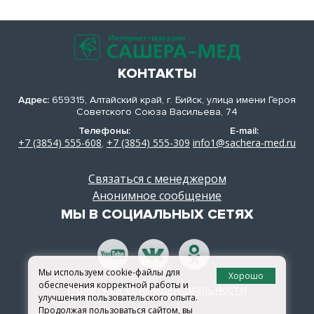
КОНТАКТЫ
Адрес:
659315, Алтайский край, г. Бийск, улица имени Героя
Советского Союза Васильева, 74
Телефоны:
E-mail:
+7 (3854) 555-608
+7 (3854) 555-309
info1@sachera-med.ru
,
Связаться с менеджером
Анонимное сообщение
МЫ В СОЦИАЛЬНЫХ СЕТЯХ
Мы используем cookie-файлы для
Хорошо
обеспечения корректной работы и
Политика конфиденциальности
улучшения пользовательского опыта.
Продолжая пользоваться сайтом, вы