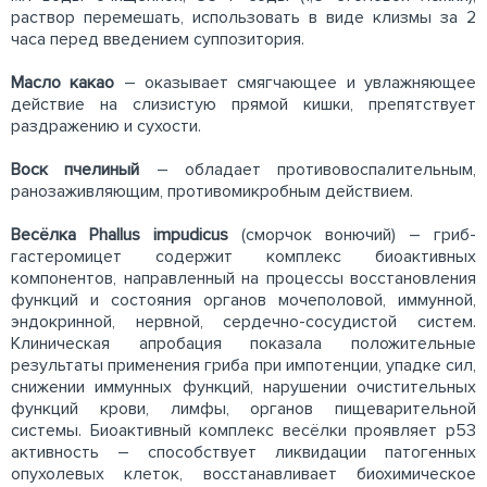
раствор перемешать, использовать в виде клизмы за 2
часа перед введением суппозитория.
Масло какао
– оказывает смягчающее и увлажняющее
действие на слизистую прямой кишки, препятствует
раздражению и сухости.
Воск пчелиный
– обладает противовоспалительным,
ранозаживляющим, противомикробным действием.
Весёлка Phallus impudicus
(сморчок вонючий) – гриб-
гастеромицет содержит комплекс биоактивных
компонентов, направленный на процессы восстановления
функций и состояния органов мочеполовой, иммунной,
эндокринной, нервной, сердечно-сосудистой систем.
Клиническая апробация показала положительные
результаты применения гриба при импотенции, упадке сил,
снижении иммунных функций, нарушении очистительных
функций крови, лимфы, органов пищеварительной
системы. Биоактивный комплекс весёлки проявляет р53
активность – способствует ликвидации патогенных
опухолевых клеток, восстанавливает биохимическое