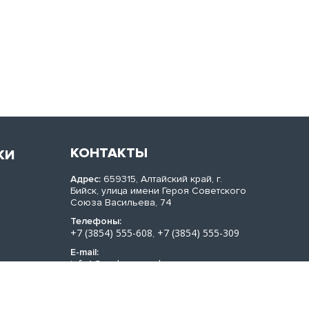
КОНТАКТЫ
КИ
Адрес:
659315, Алтайский край, г.
Бийск, улица имени Героя Советского
Союза Васильева, 74
Телефоны:
+7 (3854) 555-608
+7 (3854) 555-309
,
E-mail:
info1@sachera-med.ru