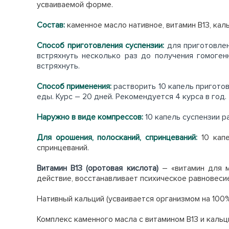
усваиваемой форме.
Состав:
каменное масло нативное, витамин В13, кал
Способ приготовления суспензии:
для приготовлен
встряхнуть несколько раз до получения гомоген
встряхнуть.
Способ применения:
растворить 10 капель приготов
еды. Курс – 20 дней. Рекомендуется 4 курса в год.
Наружно в виде компрессов:
10 капель суспензии р
Для орошения, полосканий, спринцеваний:
10 капе
спринцеваний.
Витамин В13 (оротовая кислота)
– «витамин для м
действие, восстанавливает психическое равновеси
Нативный кальций (усваивается организмом на 100
Комплекс каменного масла с витамином В13 и каль