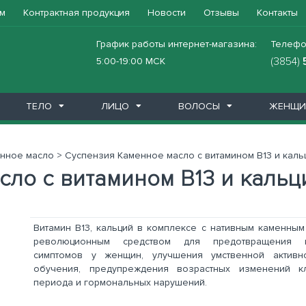
м
Контрактная продукция
Новости
Отзывы
Контакты
График работы интернет-магазина:
Телефо
(3854)
5:00-19:00 МСК
ТЕЛО
ЛИЦО
ВОЛОСЫ
ЖЕНЩИ
x
o
ль)
im
годать
итель
орте
а
истема
ма
ос
Масла
Молочко для тела
Мыло
Очищение
Подарочные наборы
Сыворотки
Здоровье
Бобродок
Венолад
Глеятоник
Годжидоктор
ГоджИмбирь
Горная благодать
Дан'Ю Па-вли
Дианоль
Добродея
Дух Алтая Натиния
Каменное масло
Крякорус
Лигурикс Гэссе
Лиственница сибирская подсоч
Люсаль
Мамбрилия
Маммолия
Мон Грассе сиропы
Мумиё
Натуроник
От паразитов
Пантовая продукция
Пищеварительная система
Покровная система
При аллергии
При варикозе
Ополаскиватели
Средства для интимной гигиен
Средст
Уход д
Уход з
Тоник
Уход д
Уход з
Средст
нное масло
>
Суспензия Каменное масло с витамином В13 и каль
ло с витамином В13 и кальци
Витамин В13, кальций в комплексе с нативным каменным
революционным средством для предотвращения кл
симптомов у женщин, улучшения умственной активн
обучения, предупреждения возрастных изменений кл
периода и гормональных нарушений.