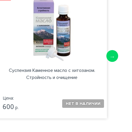
Суспензия Каменное масло с хитозаном.
Су
Стройность и очищение
пик
Цена:
Цена:
600
600
р.