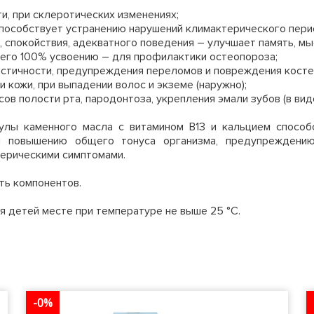
и, при склеротических изменениях;
пособствует устранению нарушений климактерического пери
, спокойствия, адекватного поведения – улучшает память, м
 его 100% усвоению – для профилактики остеопороза;
астичности, предупреждения переломов и повреждения косте
 кожи, при выпадении волос и экземе (наружно);
в полости рта, пародонтоза, укрепления эмали зубов (в виде
мулы каменного масла с витамином В13 и кальцием способ
 и повышению общего тонуса организма, предупреждению
терическими симптомами.
ть компонентов.
ля детей месте при температуре не выше 25 °С.
-0%