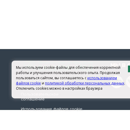
МЫ В 
Мы используем cookie-файлы для обеспечения корректной
работы и улучшения пользовательского опыта. Продолжая
пользоваться сайтом, вы соглашаетесь с
использованием
Согласие на обработку
файлов cookie
и
политикой обработки персональных данных
.
персональных данных
Отключить cookies можно в настройках браузера
Пользовательское
соглашение
Использование файлов сookie
© 2026 sachera-med.ru