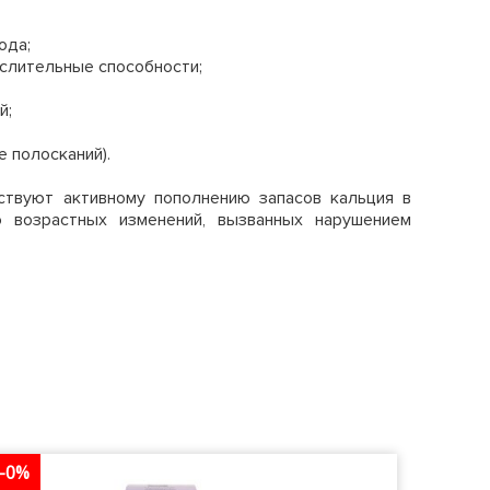
ода;
ыслительные способности;
й;
 полосканий).
ствуют активному пополнению запасов кальция в
 возрастных изменений, вызванных нарушением
-0%
-0%