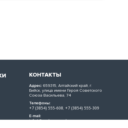
КОНТАКТЫ
КИ
Адрес:
659315, Алтайский край, г.
Бийск, улица имени Героя Советского
Союза Васильева, 74
Телефоны:
+7 (3854) 555-608
+7 (3854) 555-309
,
E-mail:
info1@sachera-med.ru