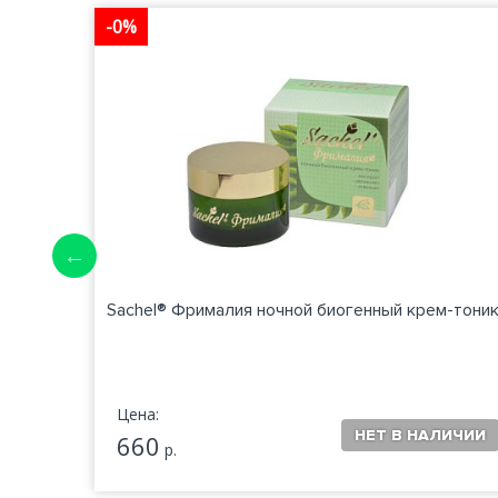
-0%
Sachel® Фрималия ночной биогенный крем-тони
Цена:
660
р.