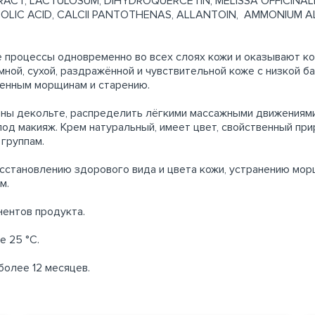
RACT, LACTULOSUM, DIHYDROQUERCETIN, MELISSA OFFICINAL
COLIC ACID, CALCII PANTOTHENAS, ALLANTOIN, AMМONIUМ 
 процессы одновременно во всех слоях кожи и оказывают к
мной, сухой, раздражённой и чувствительной коже с низкой 
менным морщинам и старению.
зоны декольте, распределить лёгкими массажными движениям
под макияж. Крем натуральный, имеет цвет, свойственный пр
 группам.
сстановлению здорового вида и цвета кожи, устранению мор
м.
нентов продукта.
е 25 °С.
более 12 месяцев.