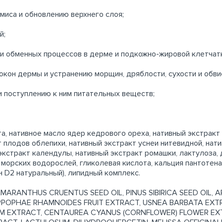
миса и обновлению верхнего слоя;
й;
ии обменных процессов в дерме и подкожно-жировой клетчат
кон дермы и устранению морщин, дряблости, сухости и обви
 поступлению к ним питательных веществ;
та, нативное масло ядер кедрового ореха, нативный экстракт
т плодов облепихи, нативный экстракт уснеи нитевидной, нат
экстракт календулы, нативный экстракт ромашки, лактулоза,
 морских водорослей, гликолевая кислота, кальция пантотена
н D2 натуральный), липидный комплекс.
ANTHUS CRUENTUS SEED OIL, PINUS SIBIRICA SEED OIL, ART
HIPPOPHAE RHAMNOIDES FRUIT EXTRACT, USNEA BARBATA EXTR
M EXTRACT, CENTAUREA CYANUS (CORNFLOWER) FLOWER EXT