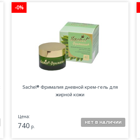
-0%
к
Sachel® Фрималия дневной крем-гель для
жирной кожи
Цена:
740
р.