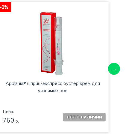
-0%
-0%
Applania® шприц-экспресс бустер крем для
уязвимых зон
Цена:
Цена:
760
660
р.