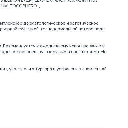
IS (LEMON BALM) LEAF EXTRACT, AMARANTHUS
ALUM, TOCOPHEROL,
омплексное дерматологическое и эстетическое
барьерной функцией, трансдермальной потере воды
и. Рекомендуется к ежедневному использованию в
иродным компонентам, входящим в состав крема. Не
щин, укреплению тургора и устранению аномальной