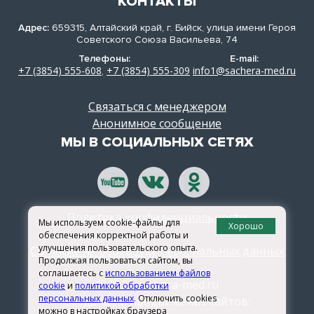
КОНТАКТЫ
Адрес:
659315, Алтайский край, г. Бийск, улица имени Героя
Советского Союза Васильева, 74
Телефоны:
E-mail:
+7 (3854) 555-608
+7 (3854) 555-309
info1@sachera-med.ru
,
Связаться с менеджером
Анонимное сообщение
МЫ В СОЦИАЛЬНЫХ СЕТЯХ
Политика конфиденциальности
Мы используем cookie-файлы для
Хорошо
обеспечения корректной работы и
улучшения пользовательского опыта.
Согласие на обработку персональных данных
Продолжая пользоваться сайтом, вы
соглашаетесь с
использованием файлов
© 2026 sachera-med.ru
cookie
и
политикой обработки
персональных данных
. Отключить cookies
Создание и продвижение сайтов:
можно в настройках браузера