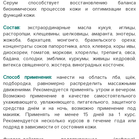
Серум способствует восстановлению баланса
биохимических процессов кожи и оптимизации всех
функций кожи.
Состав:
экстраординарные масла кукуя, иглицы,
расторопши, клещевины, шелковицы, амаранта, энотеры,
жожоба, бархатцев, монгонго, бразильского ореха;
концентраты соков папоротника, алоэ, клевера, коры ивы,
диоскореи, томатов, моркови, хлореллы, трепанга, овса,
бадана, солодки, эмблики, куркумы, живицы кедровой,
витекса священного, жостера, виноградных косточек.
Способ применения:
нанести на область лба, щёк,
подбородка, равномерно распределить массажными
движениями. Рекомендуется применять утром и вечером.
Возможно применение в качестве самостоятельного
ухаживающего, увлажняющего, питательного, защитного
средства днём и на ночь, возможно применение под
макияж. Применять не менее 15 дней за 1 курс.
Рекомендуется несколько курсов в течение года или
подряд в зависимости от состояния кожи.