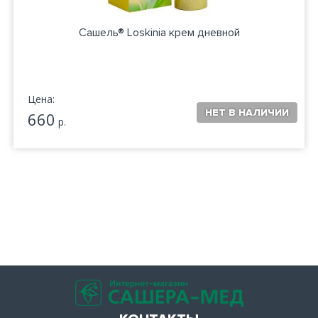
Сашель® Loskinia крем дневной
Цена:
660
р.