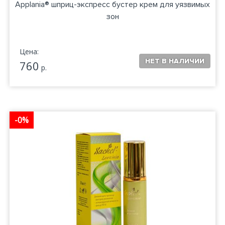
Applania® шприц-экспресс бустер крем для уязвимых
зон
Цена:
760
р.
-0%