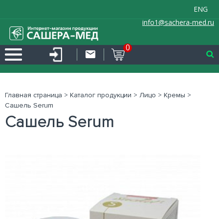
ENG
info1@sachera-med.ru
0
Главная страница
>
Каталог продукции
>
Лицо
>
Кремы
>
Сашель Serum
Сашель Serum