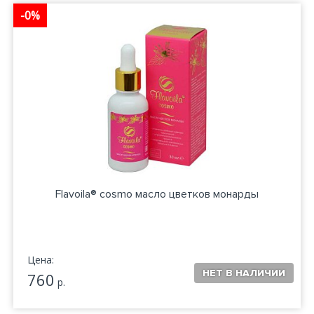
-0%
Flavoila® cosmo масло цветков монарды
Цена:
760
р.