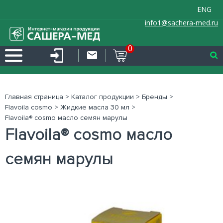
ENG
info1@sachera-med.ru
0
Главная страница
>
Каталог продукции
>
Бренды
>
Flavoila cosmo
>
Жидкие масла 30 мл
>
Flavoila® cosmo масло семян марулы
Flavoila® cosmo масло
семян марулы