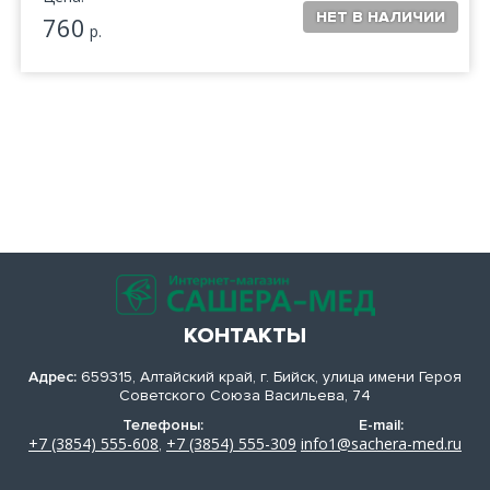
760
р.
КОНТАКТЫ
Адрес:
659315, Алтайский край, г. Бийск, улица имени Героя
Советского Союза Васильева, 74
Телефоны:
E-mail:
+7 (3854) 555-608
+7 (3854) 555-309
info1@sachera-med.ru
,