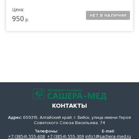
Цена:
950
р.
КОНТАКТЫ
Адрес:
659315, Алтайский край, г. Бийск, улица имени Героя
Советского Союза Васильева, 74
Телефоны:
E-mail:
+7 (3854) 555-608
+7 (3854) 555-309
info1@sachera-med.ru
,