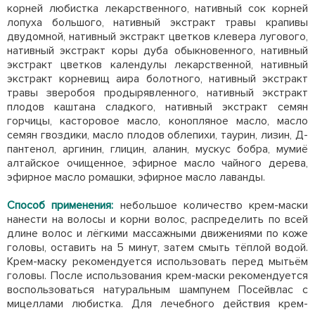
корней любистка лекарственного, нативный сок корней
лопуха большого, нативный экстракт травы крапивы
двудомной, нативный экстракт цветков клевера лугового,
нативный экстракт коры дуба обыкновенного, нативный
экстракт цветков календулы лекарственной, нативный
экстракт корневищ аира болотного, нативный экстракт
травы зверобоя продырявленного, нативный экстракт
плодов каштана сладкого, нативный экстракт семян
горчицы, касторовое масло, конопляное масло, масло
семян гвоздики, масло плодов облепихи, таурин, лизин, Д-
пантенол, аргинин, глицин, аланин, мускус бобра, мумиё
алтайское очищенное, эфирное масло чайного дерева,
эфирное масло ромашки, эфирное масло лаванды.
Способ применения:
небольшое количество крем-маски
нанести на волосы и корни волос, распределить по всей
длине волос и лёгкими массажными движениями по коже
головы, оставить на 5 минут, затем смыть тёплой водой.
Крем-маску рекомендуется использовать перед мытьём
головы. После использования крем-маски рекомендуется
воспользоваться натуральным шампунем Посейвлас с
мицеллами любистка. Для лечебного действия крем-