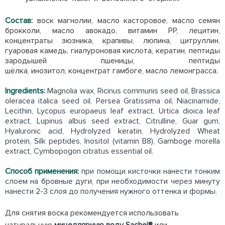
Состав:
воск магнолии, масло касторовое, масло семян
брокколи, масло авокадо, витамин РР, лецитин,
концентраты зюзника, крапивы, люпина, цитруллин,
гуаровая камедь, гиалуроновая кислота, кератин, пептиды
зародышей пшеницы, пептиды
шёлка, инозитол, концентрат гамбоге, масло лемонграсса.
Ingredients:
Magnolia wax, Ricinus communis seed oil, Brassica
oleracea italica seed oil, Persea Gratissima oil, Niacinamide,
Lecithin, Lycopus europaeus leaf extract, Urtica dioica leaf
extract, Lupinus albus seed extract, Citrulline, Guar gum,
Hyaluronic acid, Hydrolyzed keratin, Hydrolyzed Wheat
protein, Silk peptides, Inositol (vitamin B8), Gamboge morella
extract, Cymbopogon citratus essential oil.
Способ применения:
при помощи кисточки нанести тонким
слоем на бровные дуги, при необходимости через минуту
нанести 2-3 слоя до получения нужного оттенка и формы.
Для снятия воска рекомендуется использовать