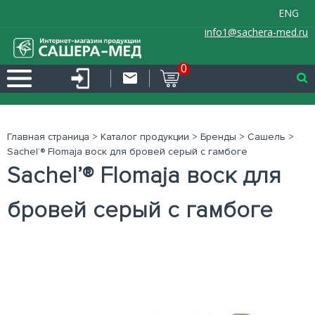
ENG
info1@sachera-med.ru
0
Главная страница
>
Каталог продукции
>
Бренды
>
Сашель
>
Sachel’® Flomaja воск для бровей серый с гамбоге
Sachel’® Flomaja воск для
бровей серый с гамбоге