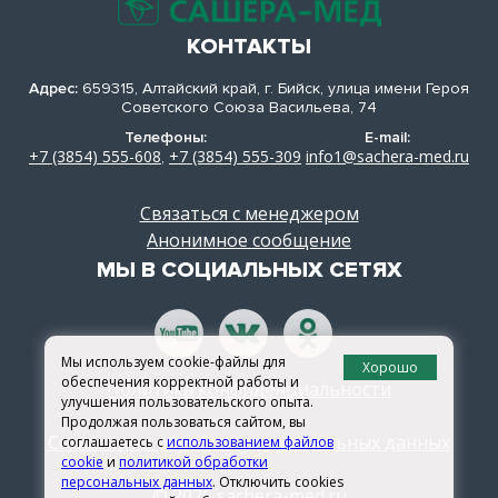
КОНТАКТЫ
Адрес:
659315, Алтайский край, г. Бийск, улица имени Героя
Советского Союза Васильева, 74
Телефоны:
E-mail:
+7 (3854) 555-608
+7 (3854) 555-309
info1@sachera-med.ru
,
Связаться с менеджером
Анонимное сообщение
МЫ В СОЦИАЛЬНЫХ СЕТЯХ
Мы используем cookie-файлы для
Хорошо
обеспечения корректной работы и
Политика конфиденциальности
улучшения пользовательского опыта.
Продолжая пользоваться сайтом, вы
Согласие на обработку персональных данных
соглашаетесь с
использованием файлов
cookie
и
политикой обработки
персональных данных
. Отключить cookies
© 2026 sachera-med.ru