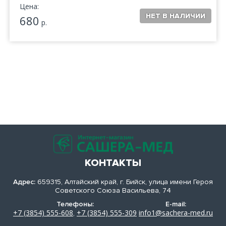
Цена:
680
р.
КОНТАКТЫ
Адрес:
659315, Алтайский край, г. Бийск, улица имени Героя
Советского Союза Васильева, 74
Телефоны:
E-mail:
+7 (3854) 555-608
+7 (3854) 555-309
info1@sachera-med.ru
,