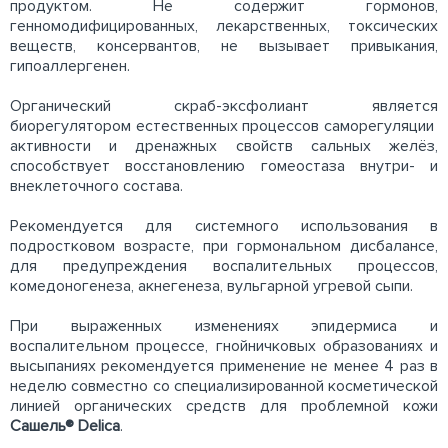
продуктом. Не содержит гормонов,
генномодифицированных, лекарственных, токсических
веществ, консервантов, не вызывает привыкания,
гипоаллергенен.
Органический скраб-эксфолиант является
биорегулятором естественных процессов саморегуляции
активности и дренажных свойств сальных желёз,
способствует восстановлению гомеостаза внутри- и
внеклеточного состава.
Рекомендуется для системного использования в
подростковом возрасте, при гормональном дисбалансе,
для предупреждения воспалительных процессов,
комедоногенеза, акнегенеза, вульгарной угревой сыпи.
При выраженных изменениях эпидермиса и
воспалительном процессе, гнойничковых образованиях и
высыпаниях рекомендуется применение не менее 4 раз в
неделю совместно со специализированной косметической
линией органических средств для проблемной кожи
Сашель® Delica
.