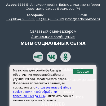
Адрес:
659315, Алтайский край, г. Бийск, улица имени Героя
Советского Союза Васильева, 74
Телефоны:
E-mail:
+7 (3854) 555-608
+7 (3854) 555-309
info1@sachera-med.ru
,
Связаться с менеджером
Анонимное сообщение
МЫ В СОЦИАЛЬНЫХ СЕТЯХ
Политика конфиденциальности
Мы используем cookie-файлы для
Хорошо
обеспечения корректной работы и
улучшения пользовательского опыта.
Согласие на обработку персональных данных
Продолжая пользоваться сайтом, вы
соглашаетесь с
использованием файлов
© 2026 sachera-med.ru
cookie
и
политикой обработки
персональных данных
. Отключить cookies
Создание и продвижение сайтов:
можно в настройках браузера