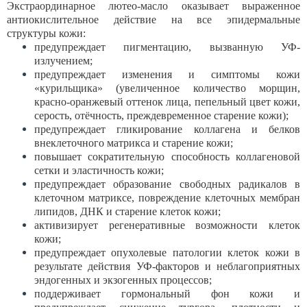
Экстраординарное лютео-масло оказывает выраженное
антиокисли
тельное действие на все эпидермальные
структуры кожи:
предупреждает пигментацию, вызванную УФ-
излучением;
предупреждает изменения и симптомы кожи
«курильщика» (увели
ченное количество морщин,
красно-оранжевый оттенок лица, пепель
ный цвет кожи,
серость, отёчность, преждевременное старение кожи);
предупреждает гликирование коллагена и белков
внеклеточного мат
рикса и старение кожи;
повышает сократительную способность коллагеновой
сетки и элас
тичность кожи;
предупреждает образование свободных радикалов в
клеточном матриксе, повреждение клеточных мембран
липидов, ДНК и старение клеток кожи;
активизирует регенеративные возможности клеток
кожи;
предупреждает опухолевые патологии клеток кожи в
результате действия УФ-факторов и неблагоприятных
эндогенных и экзогенных процессов;
поддерживает гормональный фон кожи и