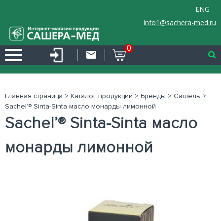
ENG
info1@sachera-med.ru
0
Главная страница
>
Каталог продукции
>
Бренды
>
Сашель
>
Sachel’® Sinta-Sinta масло монарды лимонной
Sachel’® Sinta-Sinta масло
монарды лимонной