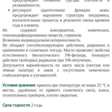
предупреждает снижение тургора, плотности и
увлажнённости;
регулирует адаптогенные функции кожи,
предупреждает нарушения структуры эпидермиса,
воспалительные процессы в результате смены времени
года и климата.
Не содержит консервантов, химических,
генномодифицированных ве
ществ, гормонов.
Возможна индивидуальная непереносимость.
Не обладает сенсибилизирующим действием, разрешено к
применению в солнечную погоду. Масло проявляет свойства
естественного био
логического УФ-фильтра, блокирует
действие свободных радикалов при УФ-облучении.
Допускается вариабельность по цвету масла (светлая или
тёмная палитра) в связи с отсутствием химических
стабилизаторов и улуч
шителей.
Условия хранения:
хранить при температуре не выше 25 °С в
местах, удалённых от прямого солнечного света, влаги,
отопительных приборов, плотно закрытым.
Срок годности:
2 года.