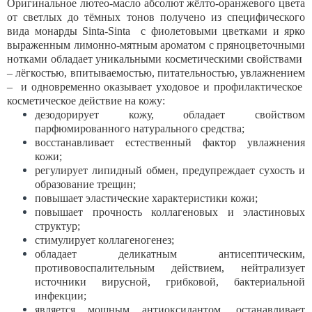
Оригинальное лютео-масло абсолют жёлто-оранжевого цвета
от светлых до тёмных тонов получено из специфического
вида монарды Sinta-Sinta с фиолетовыми цветками и ярко
выраженным лимонно-мятным ароматом с пряноцветочными
нотками обладает уникальными космети
ческими свойствами
– лёгкостью, впитываемостью, питательностью, увлажнением
– и одновременно оказывает уходовое и профилакти
ческое
косметическое действие на кожу:
дезодорирует кожу, обладает свойством
парфюмированного нату
рального средства;
восстанавливает естественный фактор увлажнения
кожи;
регулирует липидный обмен, предупреждает сухость и
образование трещин;
повышает эластические характеристики кожи;
повышает прочность коллагеновых и эластиновых
структур;
стимулирует коллагеногенез;
обладает деликатным антисептическим,
противовоспалительным действием, нейтрализует
источники вирусной, грибковой, бакте
риальной
инфекции;
является мощным антиоксидантом, останавливает