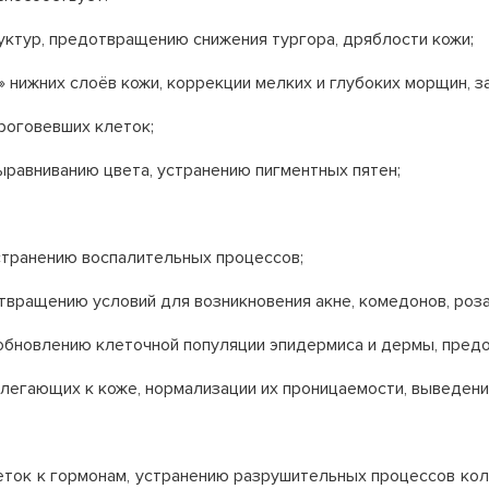
уктур, предотвращению снижения тургора, дряблости кожи;
» нижних слоёв кожи, коррекции мелких и глубоких морщин, 
роговевших клеток;
ыравниванию цвета, устранению пигментных пятен;
странению воспалительных процессов;
вращению условий для возникновения акне, комедонов, роза
обновлению клеточной популяции эпидермиса и дермы, пред
легающих к коже, нормализации их проницаемости, выведени
еток к гормонам, устранению разрушительных процессов кол