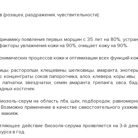
 (розацеа, раздражения, чувствительности);
инамику появления первых морщин с 35 лет на 80%, устра
факторы увлажнения кожи на 90%, очищает кожу на 90%.
химических процессов кожи и оптимизации всех функций кож
цы, расторопши, клещевины, шелковицы, амаранта, энотеры,
; концентраты соков папоротника, алоэ, клевера, коры ивы,
 лапчатки, звездчатки, семян амаранта, трепанга, овса, бад
адных косточек.
биозоль-серум на область лба, щёк, подбородок, равномер
 Возможно применение в качестве самостоятельного ухажи
 макияж.
тляющее действие биозоля-серума проявляется на 3-й ден
урса в год.