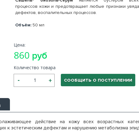
Сашель® биозоль-серум
является бустером всех
процессов кожи и предотвращает любые признаки увядан
дефектов, воспалительных процессов.
Объём:
50 мл
Цена:
860
руб
Количество товара
СООБЩИТЬ О ПОСТУПЛЕНИИ
ы
молаживающее действие на кожу всех возрастных кате
их к эстетическим дефектам и нарушению метаболизма эпи