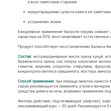
и всех симптомов старения;
предотвращению сухости кожи и её симптомов
устранению экзем.
Ежедневное применение биозоля-серума снижает д
характера на 30%, восстанавливает естественные 
Продукт способствует восстановлению баланса био
Состав:
экстраординарные масла ореха кукуй, игли
бразильского ореха, сок лопуха, кокосовое молоко
томатов, моркови, хлореллы, спирулины, фукусов,
концентраты витекса священного, жостера, виногр
Способ применения
:
при помощи пипетки нанести 
серум рекомендуется применять утром и вечером.
средства днём и на ночь, возможно применение под
Филлер-действие, подтягивающее (лифтинг), осве
омолаживающий курс – 30 дней. Рекомендуется 3 к