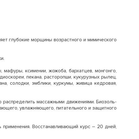
няет глубокие морщины возрастного и мимического
и.
 мафуры, ксимении, жожоба, бархатцев, монгонго,
 диоскореи, пекана, расторопши, кукурузных рылец,
ана, солодки, эмблики, куркумы, живица кедровая,
но распределить массажными движениями. Биозоль-
вающего, увлажняющего, питательного и защитного
ь применения. Восстанавливающий курс – 20 дней,