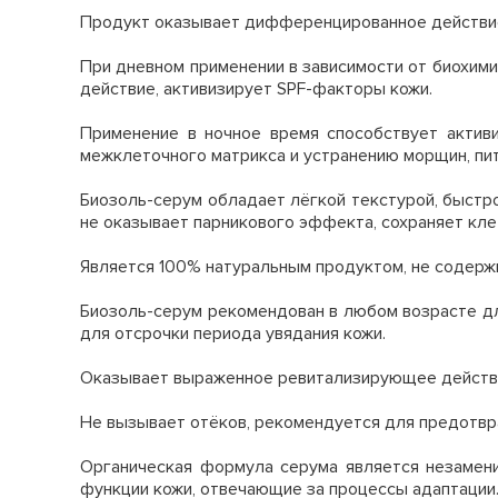
Продукт оказывает дифференцированное действие в
При дневном применении в зависимости от биохим
действие, активизирует SPF-факторы кожи.
Применение в ночное время способствует активи
межклеточного матрикса и устранению морщин, пит
Биозоль-серум обладает лёгкой текстурой, быстро
не оказывает парникового эффекта, сохраняет кле
Является 100% натуральным продуктом, не содерж
Биозоль-серум рекомендован в любом возрасте д
для отсрочки периода увядания кожи.
Оказывает выраженное ревитализирующее действие н
Не вызывает отёков, рекомендуется для предотвра
Органическая формула серума является незамени
функции кожи, отвечающие за процессы адаптации