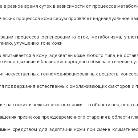
 разное время суток в зависимости от процессов метаболиз
ических процессов кожи серум проявляет индивидуальное 
зации процессов регенерации клеток, метаболизма, уплот
анию, улучшению тона кожи.
 впитывается в кожу, адекватен коже любого типа, не оставл
точное дыхание и баланс кислородного обмена в течение сут
ит искусственных, генномодифицированных веществ, консерв
ля поддержания естественных омолаживающих факторов и 
а тонких и нежных участках кожи – в области век, под глаз
щения признаков преждевременного старения в области глаз
мым средством для адаптации кожи при смене климатически
.