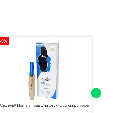
-0%
-0%
Сашель® Flomaja тушь для ресниц со спирулиной
Саше