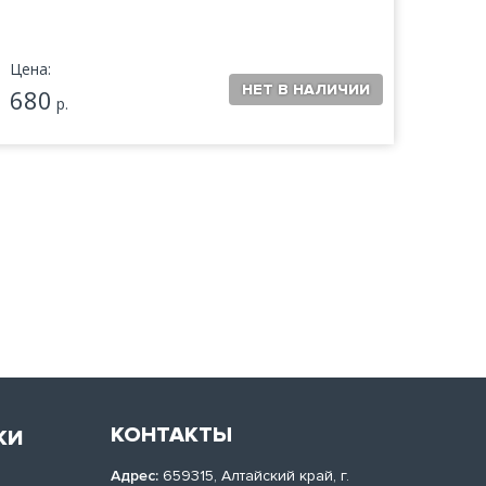
Цена:
Цена:
680
680
р.
КОНТАКТЫ
КИ
Адрес:
659315, Алтайский край, г.