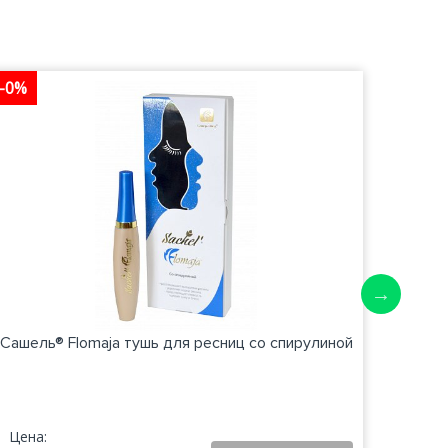
-0%
-0%
Сашель® Flomaja тушь для ресниц со спирулиной
Саше
Цена:
Цена: