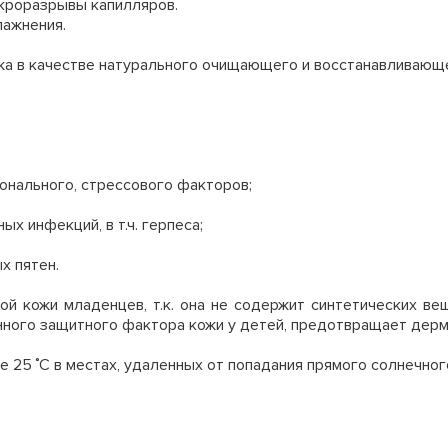
икроразрывы капилляров.
лажнения.
жа в качестве натурального очищающего и восстанавливающ
онального, стрессового факторов;
ых инфекций, в т.ч. герпеса;
х пятен.
ой кожи младенцев, т.к. она не содержит синтетических в
ного защитного фактора кожи у детей, предотвращает дерм
 25 ˚С в местах, удаленных от попадания прямого солнечног