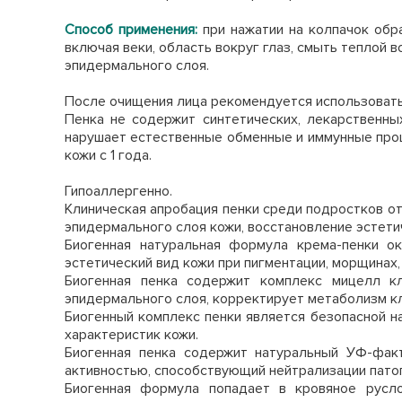
Способ применения:
при нажатии на колпачок обра
включая веки, область вокруг глаз, смыть теплой
эпидермального слоя.
После очищения лица рекомендуется использоват
Пенка не содержит синтетических, лекарственны
нарушает естественные обменные и иммунные проц
кожи с 1 года.
Гипоаллергенно.
Клиническая апробация пенки среди подростков от
эпидермального слоя кожи, восстановление эстети
Биогенная натуральная формула крема-пенки о
эстетический вид кожи при пигментации, морщинах,
Биогенная пенка содержит комплекс мицелл к
эпидермального слоя, корректирует метаболизм кл
Биогенный комплекс пенки является безопасной н
характеристик кожи.
Биогенная пенка содержит натуральный УФ-фак
активностью, способствующий нейтрализации пато
Биогенная формула попадает в кровяное русло