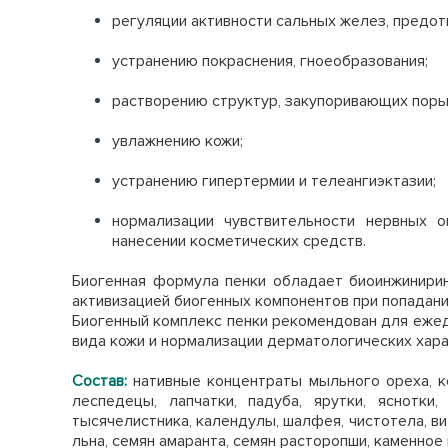
регуляции активности сальных желез, предот
устранению покраснения, гноеобразования;
растворению структур, закупоривающих поры
увлажнению кожи;
устранению гипертермии и телеангиэктазии;
нормализации чувствительности нервных о
нанесении косметических средств.
Биогенная формула пенки обладает биоинжинирин
активизацией биогенных компонентов при попадани
Биогенный комплекс пенки рекомендован для ежед
вида кожи и нормализации дерматологических хар
Состав:
нативные концентраты мыльного ореха, ко
леспедецы, лапчатки, падуба, ярутки, яснотки,
тысячелистника, календулы, шалфея, чистотела, ви
льна, семян амаранта, семян расторопши, каменное 