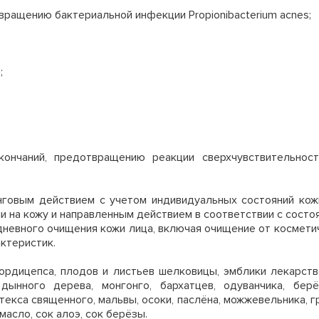
вращению бактериальной инфекции Propionibacterium acnes;
;
кончаний, предотвращению реакции сверхчувствительнос
говым действием с учетом индивидуальных состояний кожи
и на кожу и направленным действием в соответствии с состо
невного очищения кожи лица, включая очищение от косметич
актеристик.
рдицепса, плодов и листьев шелковицы, эмблики лекарствен
 дынного дерева, монгонго, бархатцев, одуванчика, бер
текса священного, мальвы, осоки, паслёна, можжевельника, г
масло, сок алоэ, сок берёзы.