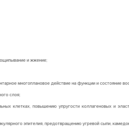
пощипывание и жжение;
тарное многоплановое действие на функции и состояние вос
ого слоя;
ьных клетках, повышению упругости коллагеновых и эласт
кулярного эпителия, предотвращению угревой сыпи, камедон