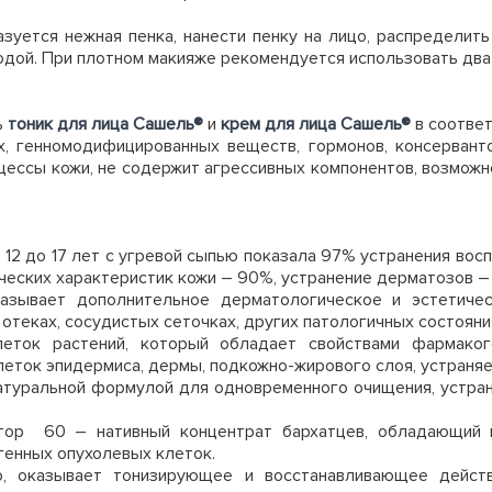
зуется нежная пенка, нанести пенку на лицо, распределит
 водой. При плотном макияже рекомендуется использовать дв
ь
тоник для лица Сашель®
и
крем для лица Сашель®
в соответ
х, генномодифицированных веществ, гормонов, консерванто
ессы кожи, не содержит агрессивных компонентов, возмож
 12 до 17 лет с угревой сыпью показала 97% устранения во
ческих характеристик кожи – 90%, устранение дерматозов –
казывает дополнительное дерматологическое и эстетичес
 отеках, сосудистых сеточках, других патологичных состояни
леток растений, который обладает свойствами фармаког
еток эпидермиса, дермы, подкожно-жирового слоя, устраняе
атуральной формулой для одновременного очищения, устран
тор 60 – нативный концентрат бархатцев, обладающий м
генных опухолевых клеток.
, оказывает тонизирующее и восстанавливающее действ