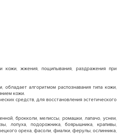
ти кожи, жжения, пощипывания, раздражения при
, обладает алгоритмом распознавания типа кожи,
янием кожи.
еских средств, для восстановления эстетического
ной, брокколи, мелиссы, ромашки, лапачо, уснеи,
ёзы, лопуха, подорожника, боярышника, крапивы,
рецкого ореха, фасоли, фиалки, ферулы, ослинника,