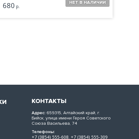
680
680
р.
КОНТАКТЫ
КИ
Адрес:
659315, Алтайский край, г.
Бийск, улица имени Героя Советского
Союза Васильева, 74
Телефоны:
+7 (3854) 555-608
+7 (3854) 555-309
,