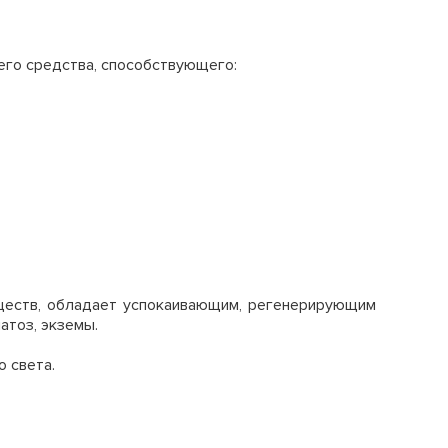
его средства, способствующего:
еществ, обладает успокаивающим, регенерирующим
атоз, экземы.
о света.