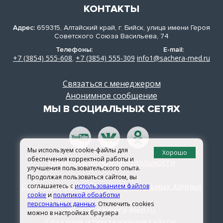
КОНТАКТЫ
Адрес:
659315, Алтайский край, г. Бийск, улица имени Героя
Советского Союза Васильева, 74
Телефоны:
E-mail:
+7 (3854) 555-608
+7 (3854) 555-309
info1@sachera-med.ru
,
Связаться с менеджером
Анонимное сообщение
МЫ В СОЦИАЛЬНЫХ СЕТЯХ
Мы используем cookie-файлы для
Хорошо
обеспечения корректной работы и
Политика конфиденциальности
улучшения пользовательского опыта.
Продолжая пользоваться сайтом, вы
Согласие на обработку персональных данных
соглашаетесь с
использованием файлов
cookie
и
политикой обработки
персональных данных
. Отключить cookies
© 2026 sachera-med.ru
можно в настройках браузера
Создание и продвижение сайтов: