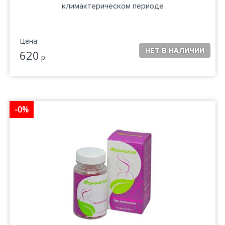
климактерическом периоде
Цена:
620
р.
-0%