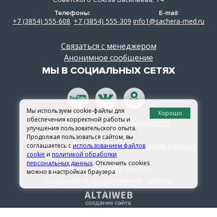
Телефоны:
E-mail:
+7 (3854) 555-608
+7 (3854) 555-309
info1@sachera-med.ru
,
Связаться с менеджером
Анонимное сообщение
МЫ В СОЦИАЛЬНЫХ СЕТЯХ
Мы используем cookie-файлы для
Хорошо
обеспечения корректной работы и
Политика конфиденциальности
улучшения пользовательского опыта.
Продолжая пользоваться сайтом, вы
Согласие на обработку персональных данных
соглашаетесь с
использованием файлов
cookie
и
политикой обработки
персональных данных
. Отключить cookies
© 2026 sachera-med.ru
можно в настройках браузера
Создание и продвижение сайтов: