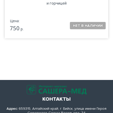
и горчицей
Цена:
750
р.
КОНТАКТЫ
Адрес:
659315, Алтайский край, г. Бийск, улица имени Героя
Советского Союза Васильева, 74