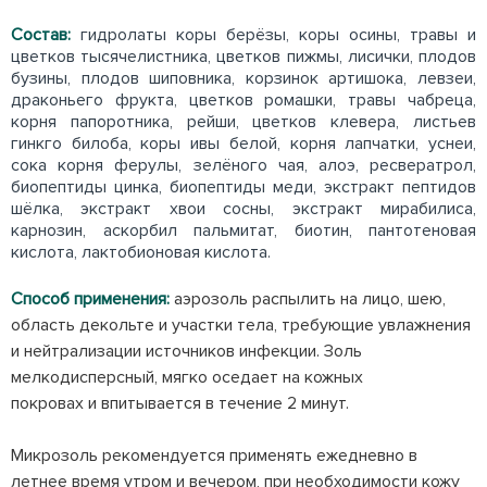
Состав:
гидролаты коры берёзы, коры осины, травы и
цветков тысячелистника, цветков пижмы, лисички, плодов
бузины, плодов шиповника, корзинок артишока, левзеи,
драконьего фрукта, цветков ромашки, травы чабреца,
корня папоротника, рейши, цветков клевера, листьев
гинкго билоба, коры ивы белой, корня лапчатки, уснеи,
сока корня ферулы, зелёного чая, алоэ, ресвератрол,
биопептиды цинка, биопептиды меди, экстракт пептидов
шёлка, экстракт хвои сосны, экстракт мирабилиса,
карнозин, аскорбил пальмитат, биотин, пантотеновая
кислота, лактобионовая кислота.
Способ применения:
аэрозоль распылить на лицо, шею,
область декольте и участки тела, требующие увлажнения
и нейтрализации источников инфекции. Золь
мелкодисперсный, мягко оседает на кожных
покровах и впитывается в течение 2 минут.
Микрозоль рекомендуется применять ежедневно в
летнее время утром и вечером, при необходимости кожу