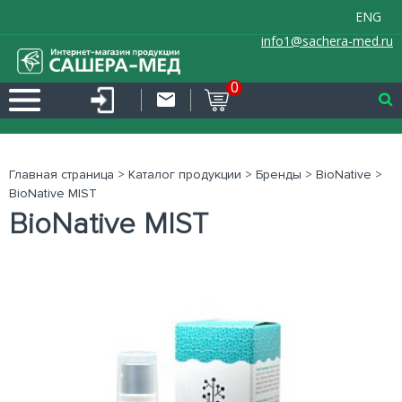
ENG
info1@sachera-med.ru
0
Главная страница
>
Каталог продукции
>
Бренды
>
BioNative
>
BioNative MIST
BioNative MIST