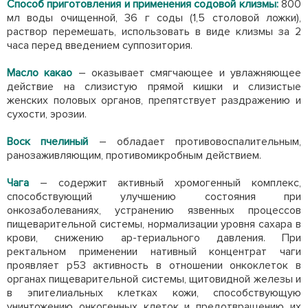
Способ приготовления и применения содовой клизмы:
800
мл воды очищенной, 36 г соды (1,5 столовой ложки),
раствор перемешать, использовать в виде клизмы за 2
часа перед введением суппозитория.
Масло какао
– оказывает смягчающее и увлажняющее
действие на слизистую прямой кишки и слизистые
женских половых органов, препятствует раздражению и
сухости, эрозии.
Воск пчелиный
– обладает противовоспалительным,
ранозаживляющим, противомикробным действием.
Чага
– содержит активный хромогенный комплекс,
способствующий улучшению состояния при
онкозаболеваниях, устранению язвенных процессов
пищеварительной системы, нормализации уровня сахара в
крови, снижению ар-териального давления. При
ректальном применении нативный концентрат чаги
проявляет р53 активность в отношении онкоклеток в
органах пищеварительной системы, щитовидной железы и
в эпителиальных клетках кожи, способствующую
уничтожению онкогенных клеток и предотвращению их