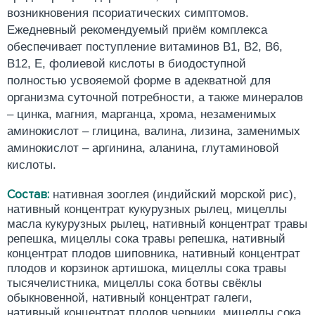
возникновения псориатических симптомов.
Ежедневный рекомендуемый приём комплекса
обеспечивает поступление витаминов В1, В2, В6,
В12, Е, фолиевой кислоты в биодоступной
полностью усвояемой форме в адекватной для
организма суточной потребности, а также минералов
– цинка, магния, марганца, хрома, незаменимых
аминокислот – глицина, валина, лизина, заменимых
аминокислот – аргинина, аланина, глутаминовой
кислоты.
Состав:
нативная зооглея (индийский морской рис),
нативный концентрат кукурузных рылец, мицеллы
масла кукурузных рылец, нативный концентрат травы
репешка, мицеллы сока травы репешка, нативный
концентрат плодов шиповника, нативный концентрат
плодов и корзинок артишока, мицеллы сока травы
тысячелистника, мицеллы сока ботвы свёклы
обыкновенной, нативный концентрат галеги,
нативный концентрат плодов черники, мицеллы сока