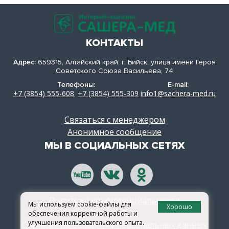
КОНТАКТЫ
Адрес:
659315, Алтайский край, г. Бийск, улица имени Героя
Советского Союза Васильева, 74
Телефоны:
E-mail:
+7 (3854) 555-608
+7 (3854) 555-309
info1@sachera-med.ru
,
Связаться с менеджером
Анонимное сообщение
МЫ В СОЦИАЛЬНЫХ СЕТЯХ
Политика конфиденциальности
Мы используем cookie-файлы для
Хорошо
обеспечения корректной работы и
улучшения пользовательского опыта.
Согласие на обработку персональных данных