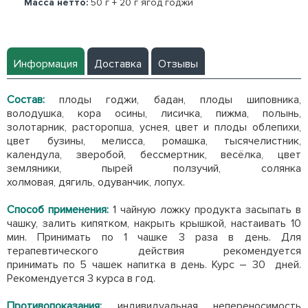
Масса нетто:
50 г + 20 г ягод годжи
Информация
Доставка
Отзывы
Состав:
плоды годжи, бадан, плоды шиповника,
володушка, кора осины, лисичка, пижма, полынь,
золотарник, расторопша, уснея, цвет и плоды облепихи,
цвет бузины, мелисса, ромашка, тысячелистник,
календула, зверобой, бессмертник, весёлка, цвет
земляники, пырей ползучий, солянка
холмовая, дягиль, одуванчик, лопух.
Способ применения:
1 чайную ложку продукта засыпать в
чашку, залить кипятком, накрыть крышкой, настаивать 10
мин. Принимать по 1 чашке 3 раза в день. Для
терапевтического действия рекомендуется
принимать по 5 чашек напитка в день. Курс – 30 дней.
Рекомендуется 3 курса в год.
Противопоказания:
индивидуальная непереносимость