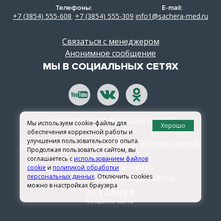
Телефоны:
E-mail:
+7 (3854) 555-608
+7 (3854) 555-309
info1@sachera-med.ru
,
Связаться с менеджером
Анонимное сообщение
МЫ В СОЦИАЛЬНЫХ СЕТЯХ
Политика конфиденциальности
Мы используем cookie-файлы для
Хорошо
обеспечения корректной работы и
улучшения пользовательского опыта.
Согласие на обработку персональных данных
Продолжая пользоваться сайтом, вы
соглашаетесь с
использованием файлов
© 2026 sachera-med.ru
cookie
и
политикой обработки
персональных данных
. Отключить cookies
Создание и продвижение сайтов:
можно в настройках браузера