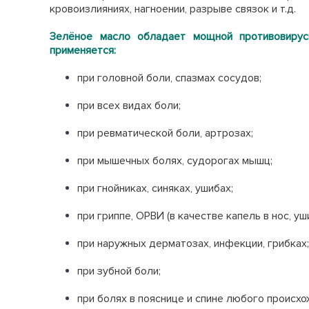
кровоизлияниях, нагноении, разрыве связок и т.д.
Зелёное масло обладает мощной противовирусн
применяется:
при головной боли, спазмах сосудов;
при всех видах боли;
при ревматической боли, артрозах;
при мышечных болях, судорогах мышц;
при гнойниках, синяках, ушибах;
при гриппе, ОРВИ (в качестве капель в нос, уш
при наружных дерматозах, инфекции, грибках;
при зубной боли;
при болях в пояснице и спине любого происх