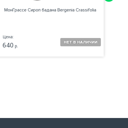
МонГрассе Сироп бадана Bergenia Crassifolia
А
Цена:
Цена:
640
1 0
р.