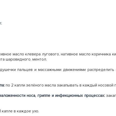
е;
вное масло клевера лугового, нативное масло коричника ки
пта шаровидного, ментол.
душечки пальцев и массажными движениями распределить н
па:
по 2 капли зелёного масла
закапывать в каждый носовой п
заложенности носа, гриппе и инфекционных процессах:
закап
1 капле в каждое ухо.