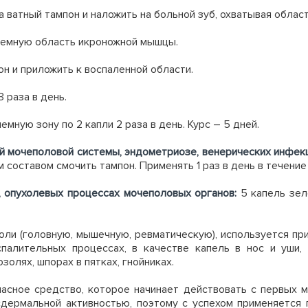
а ватный тампон и наложить на больной зуб, охватывая обла
блемную область икроножной мышцы.
он и приложить к воспаленной области.
3 раза в день.
емную зону по 2 капли 2 раза в день. Курс – 5 дней.
й мочеполовой системы, эндометриозе, венерических инфекц
составом смочить тампон. Применять 1 раз в день в течение
, опухолевых процессах мочеполовых органов:
5 капель зел
ли (головную, мышечную, ревматическую), используется при
палительных процессах, в качестве капель в нос и уши,
озолях, шпорах в пятках, гнойниках.
сное средство, которое начинает действовать с первых м
сдермальной активностью, поэтому с успехом применяется 