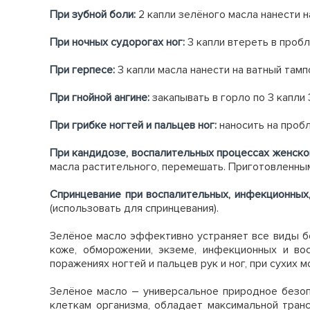
П
ри зубной боли:
2 капли зелёного масла нанести н
При ночных судорогах ног:
3 капли втереть в про
При герпесе:
3 капли масла нанести на ватный тамп
При гнойной ангине:
закапывать в горло по 3 капли 
При грибке ногтей и пальцев ног:
наносить на пробл
При кандидозе, воспалительных процессах женско
масла растительного, перемешать. Приготовленным 
Спринцевание при воспалительных, инфекционных
(использовать для спринцевания).
З
елёное масло эффективно устраняет все виды бо
коже, обморожении, экземе, инфекционных и вос
поражениях ногтей и пальцев рук и ног, при сухих м
Зелёное масло – универсальное природное безопа
клеткам организма, обладает максимальной тран