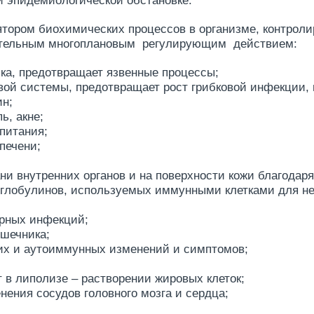
й эпидемиологической обстановке.
тором биохимических процессов в организме, контроли
лнительным многоплановым регулирующим действием:
ка, предотвращает язвенные процессы;
вой системы, предотвращает рост грибковой инфекции,
ин;
ь, акне;
питания;
печени;
ни внутренних органов и на поверхности кожи благодар
оглобулинов, используемых иммунными клетками для не
рных инфекций;
ишечника;
ких и аутоиммунных изменений и симптомов;
т в липолизе – растворении жировых клеток;
ения сосудов головного мозга и сердца;