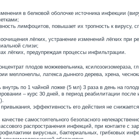
зменения в белковой оболочке источника инфекции (вир
етками;
вность лимфоцитов, повышает их тропность к вирусу, с
моочищения лёгких, устранение изменений лёгких при р
хиальной слизи;
ах лёгких, предупреждая процессы инфильтрации.
 концентрат плодов можжевельника, ксилозоизомераза,
рии меллонеллы, латекса дынного дерева, хрена, чеснок
внутрь по 1 чайной ложке (5 мл) 3 раза в день на голод
ровании – курс 30 дней, в период реабилитации после 
).
привыкания, эффективность его действия не снижается
 качестве самостоятельного безопасного нелекарственн
массового распространения инфекций, при контакте с з
рофилактики вирусных, бактериальных, грибковых инфе