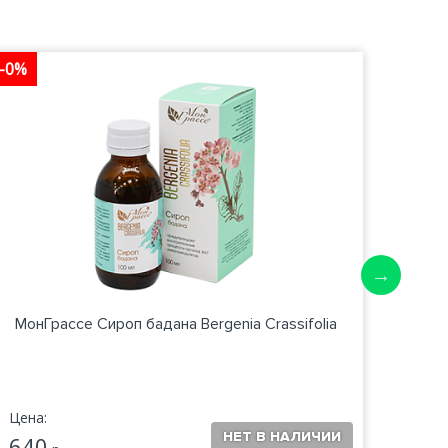
-0%
-0%
МонГрассе Сироп бадана Bergenia Crassifolia
А
Цена:
Цена:
640
1 0