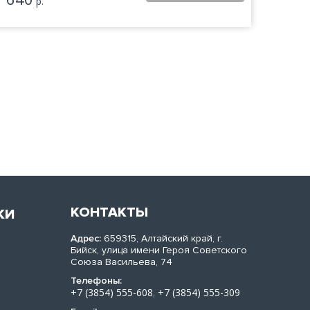
р.
КОНТАКТЫ
КИ
Адрес:
659315, Алтайский край, г.
Бийск, улица имени Героя Советского
Союза Васильева, 74
Телефоны:
+7 (3854) 555-608
+7 (3854) 555-309
,