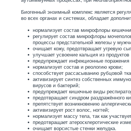
аутоиммунных процессах, при неблагоприятно
Биогенный энзимный комплекс является регуля
во всех органах и системах, обладает допо
нормализует состав микрофлоры кишечни
регулирует состав микрофлоры мочеполо
процессы предстательной железы у мужч
очищает кожу, предотвращает угревую сып
улучшает усвоение кальция из продуктов 
предупреждает инфекционные поражения 
нормализует состав и реологию крови;
способствует рассасыванию рубцовой тка
активизирует синтез собственных иммун
вирусов и бактерий;
предупреждает кишечные виды респирато
предотвращает синдром раздражённого к
препятствует возникновению аллергичес
активизирует рост волос, ногтей;
нормализует массу тела, так как участвуе
предотвращает атеросклеротические измен
очищает ворсистые стенки желудка.