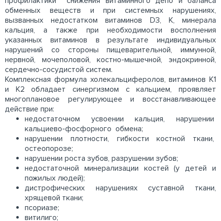
профилактики снижения витаминного депо и баланса
обменных веществ и при системных нарушениях,
вызванных недостатком витаминов D3, К, минерала
кальция, а также при необходимости восполнения
указанных витаминов в результате индивидуальных
нарушений со стороны пищеварительной, иммунной,
нервной, мочеполовой, костно-мышечной, эндокринной,
сердечно-сосудистой систем.
Комплексная формула холекальциферолов, витаминов К1
и К2 обладает синергизмом с кальцием, проявляет
многоплановое регулирующее и восстанавливающее
действие при:
недостаточном усвоении кальция, нарушении
кальциево-фосфорного обмена;
нарушении плотности, гибкости костной ткани,
остеопорозе;
нарушении роста зубов, разрушении зубов;
недостаточной минерализации костей (у детей и
пожилых людей);
дистрофических нарушениях суставной ткани,
хрящевой ткани;
псориазе;
витилиго;