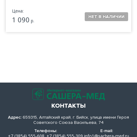
Цена:
1 090
р.
КОНТАКТЫ
Адрес:
659315, Алтайский край, г. Бийск, улица имени Героя
Советского Союза Васильева, 74
Телефоны:
E-mail:
+7 (3854) 555-608
+7 (3854) 555-309
info1@sachera-med.ru
,