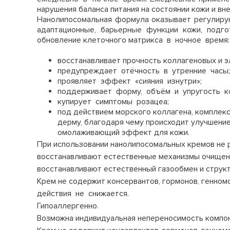
нарушения баланса питания на состоянии кожи и в
Нанолипосомальная формула оказывает регулирую
адаптационные, барьерные функции кожи, подго
обновление клеточного матрикса в ночное время:
восстанавливает прочность коллагеновых и э
предупреждает отёчность в утренние часы;
проявляет эффект «сияния изнутри»;
поддерживает форму, объём и упругость к
купирует симптомы розацеа;
под действием морского коллагена, комплекс
дерму, благодаря чему происходит улучшени
омолаживающий эффект для кожи.
При использовании нанолипосомальных кремов не 
восстанавливают естественные механизмы очищени
восстанавливают естественный газообмен и структ
Крем не содержит консервантов, гормонов, генно
действия не снижается.
Гипоаллергенно.
Возможна индивидуальная непереносимость компон