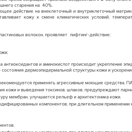
нешнего старения
на 40%.
щее действие на внеклеточный и внутриклеточный матрик
тавливает кожу к смене климатических условий, темпера
ластиновых волокон, проявляет лифтинг-действие;
ожи;
а антиоксидантов и аминокислот происходит укрепление эпи
е состояния дермоэпидермальной структуры кожи и ускорени
рекомендуется применять агрессивные моющие средства, ПА
я кожи и выведения токсинов, шлаков, предупреждают парни
уру мембран, улучшается рельеф и архитектоника кожи.
модифицированных компонентов, при длительном применении
ентов.