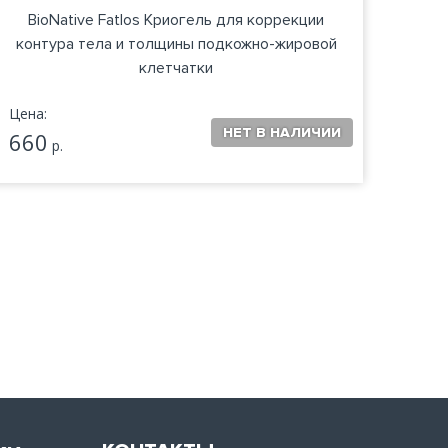
BioNative Fatlos Криогель для коррекции
Мамб
контура тела и толщины подкожно-жировой
клетчатки
Цена:
Цена:
660
740
р.