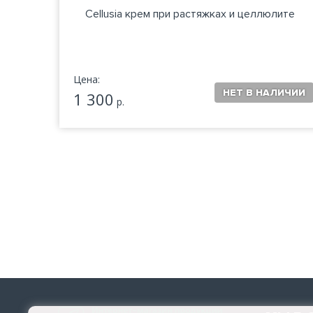
рещин
Cellusia крем при растяжках и целлюлите
Цена:
1 300
р.