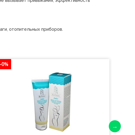
 не вызывает привыкания, эффективность
лаги, отопительных приборов.
-0%
-0%