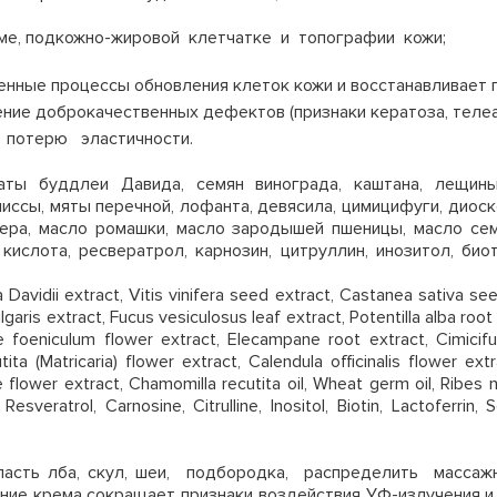
рме, подкожно-жировой клетчатке и топографии кожи;
енные процессы обновления клеток кожи и восстанавливает
ие доброкачественных дефектов (признаки кератоза, телеан
 потерю эластичности.
ты буддлеи Давида, семян винограда, каштана, лещины
лиссы, мяты перечной, лофанта, девясила, цимицифуги, диос
вера, масло ромашки, масло зародышей пшеницы, масло се
 кислота, ресвератрол, карнозин, цитруллин, инозитол, би
Davidii extract, Vitis vinifera seed extract, Castanea sativa see
aris extract, Fucus vesiculosus leaf extract, Potentilla alba root e
e foeniculum flower extract, Elecampane root extract, Cimicif
ta (Matricaria) flower extract, Calendula officinalis flower ext
 flower extract, Chamomilla recutita oil, Wheat germ oil, Ribes n
Resveratrol, Carnosine, Citrulline, Inositol, Biotin, Lactoferrin
ласть лба, скул, шеи, подбородка, распределить масса
ние крема сокращает признаки воздействия
УФ-излучения и