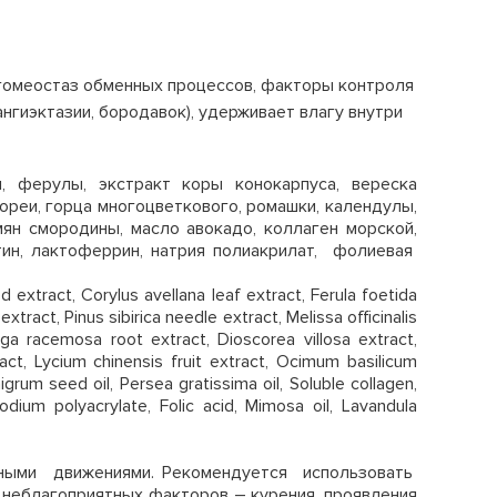
 гомеостаз обменных процессов, факторы контроля
гиэктазии, бородавок), удерживает влагу внутри
, ферулы, экстракт коры кoнокарпуса, вереска
кореи, горца многоцветкового, ромашки, календулы,
мян смородины, масло авокадо, коллаген морской,
отин, лактоферрин, натрия полиакрилат, фолиевая
d extract, Corylus avellana leaf extract, Ferula foetida
xtract, Pinus sibirica needle extract, Melissa officinalis
uga racemosa root extract, Dioscorea villosa extract,
ract, Lycium chinensis fruit extract, Ocimum basilicum
igrum seed oil, Persea gratissima oil, Soluble collagen,
, Sodium polyacrylate, Folic acid, Mimosa oil, Lavandula
жными движениями.
Рекомендуется использовать
 неблагоприятных факторов – курения, проявления