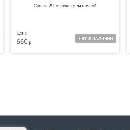
Сашель® Loskinia крем ночной
Цена:
660
р.