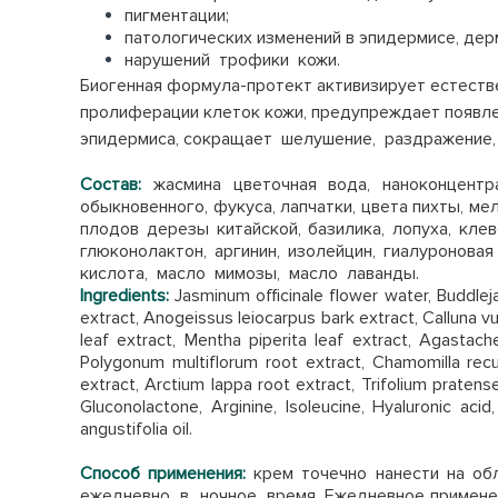
пигментации;
патологических изменений в эпидермисе, де
нарушений трофики кожи.
Биогенная формула-протект активизирует естеств
пролиферации клеток кожи, предупреждает появлен
эпидермиса, сокращает шелушение, раздражение,
Состав:
жасмина цветочная вода, наноконцентра
обыкновенного, фукусa, лапчатки, цвета пихты, ме
плодов дерезы китайской, базилика, лопуха, кле
глюконолактон, аргинин, изолейцин, гиалуроновая
кислота, масло мимозы, масло лаванды.
Ingredients:
Jаsminum officinale flower water, Buddleja 
extract, Anogeissus leiocarpus bark extract, Calluna vulg
leaf extract, Mentha piperita leaf extract, Agastach
Polygonum multiflorum root extract, Chamomilla recuti
extract, Arctium lappa root extract, Trifolium pratense
Gluconolactone, Arginine, Isoleucine, Hyaluronic acid, 
angustifolia oil.
Способ применения:
крем точечно нанести на об
ежедневно в ночное время.
Ежедневное примене