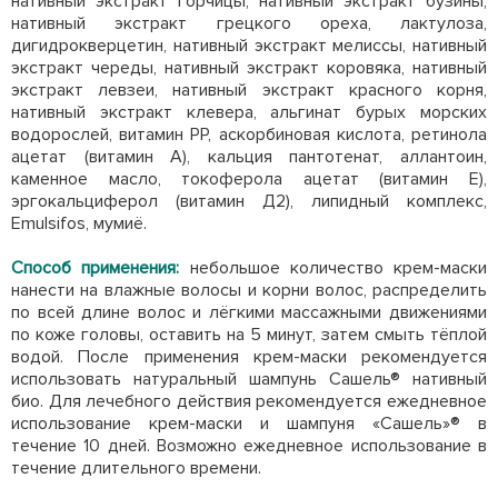
нативный экстракт горчицы, нативный экстракт бузины,
нативный экстракт грецкого ореха, лактулоза,
дигидрокверцетин, нативный экстракт мелиссы, нативный
экстракт череды, нативный экстракт коровяка, нативный
экстракт левзеи, нативный экстракт красного корня,
нативный экстракт клевера, альгинат бурых морских
водорослей, витамин РР, аскорбиновая кислота, ретинола
ацетат (витамин А), кальция пантотенат, аллантоин,
каменное масло, токоферола ацетат (витамин Е),
эргокальциферол (витамин Д2), липидный комплекс,
Emulsifos, мумиё.
Способ применения:
небольшое количество крем-маски
нанести на влажные волосы и корни волос, распределить
по всей длине волос и лёгкими массажными движениями
по коже головы, оставить на 5 минут, затем смыть тёплой
водой. После применения крем-маски рекомендуется
использовать натуральный шампунь Сашель® нативный
био. Для лечебного действия рекомендуется ежедневное
использование крем-маски и шампуня «Сашель»® в
течение 10 дней. Возможно ежедневное использование в
течение длительного времени.