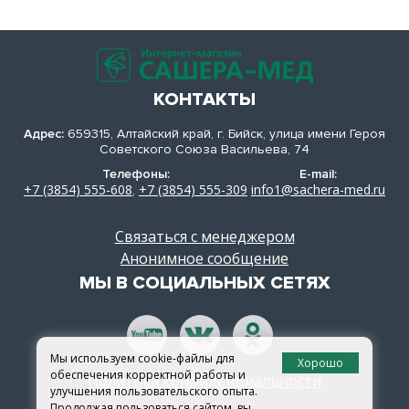
КОНТАКТЫ
Адрес:
659315, Алтайский край, г. Бийск, улица имени Героя
Советского Союза Васильева, 74
Телефоны:
E-mail:
+7 (3854) 555-608
+7 (3854) 555-309
info1@sachera-med.ru
,
Связаться с менеджером
Анонимное сообщение
МЫ В СОЦИАЛЬНЫХ СЕТЯХ
Мы используем cookie-файлы для
Хорошо
обеспечения корректной работы и
Политика конфиденциальности
улучшения пользовательского опыта.
Продолжая пользоваться сайтом, вы