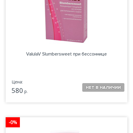
ValulaV Slumbersweet при бессоннице
Цена:
580
р.
-0%