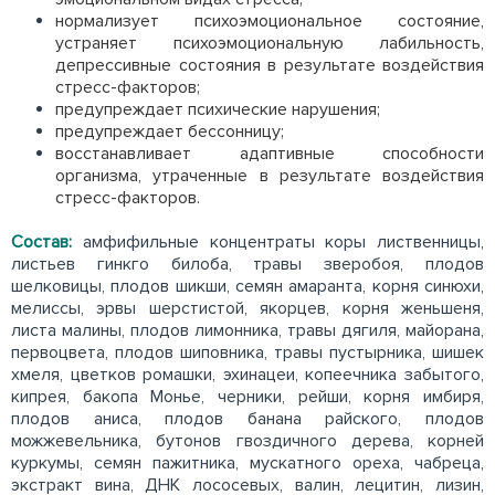
нормализует психоэмоциональное состояние,
устраняет психоэмоциональную лабильность,
депрессивные состояния в результате воздействия
стресс-факторов;
предупреждает психические нарушения;
предупреждает бессонницу;
восстанавливает адаптивные способности
организма, утраченные в результате воздействия
стресс-факторов.
Состав:
амфифильные концентраты коры лиственницы,
листьев гинкго билоба, травы зверобоя, плодов
шелковицы, плодов шикши, семян амаранта, корня синюхи,
мелиссы, эрвы шерстистой, якорцев, корня женьшеня,
листа малины, плодов лимонника, травы дягиля, майорана,
первоцвета, плодов шиповника, травы пустырника, шишек
хмеля, цветков ромашки, эхинацеи, копеечника забытого,
кипрея, бакопа Монье, черники, рейши, корня имбиря,
плодов аниса, плодов банана райского, плодов
можжевельника, бутонов гвоздичного дерева, корней
куркумы, семян пажитника, мускатного ореха, чабреца,
экстракт вина, ДНК лососевых, валин, лецитин, лизин,