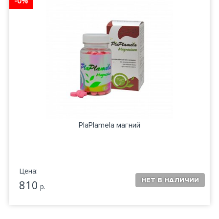
-0%
PlaPlamela магний
Цена:
810
р.