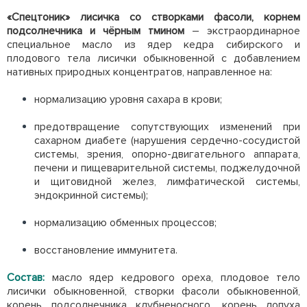
«Спецтоник» лисичка со створками фасоли, корнем
подсолнечника и чёрным тмином
– экстраординарное
специальное масло из ядер кедра сибирского и
плодового тела лисички обыкновенной с добавлением
нативных природных концентратов, направленное на:
нормализацию уровня сахара в крови;
предотвращение сопутствующих изменений при
сахарном диабете (нарушения сердечно-сосудистой
системы, зрения, опорно-двигательного аппарата,
печени и пищеварительной системы, поджелудочной
и щитовидной желез, лимфатической системы,
эндокринной системы);
нормализацию обменных процессов;
восстановление иммунитета.
Состав:
масло ядер кедрового ореха, плодовое тело
лисички обыкновенной, створки фасоли обыкновенной,
корень подсолнечника клубненосного, корень лопуха