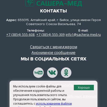
КОНТАКТЫ
Адрес:
659315, Алтайский край, г. Бийск, улица имени Героя
Советского Союза Васильева, 74
Телефоны:
E-mail:
+7 (3854) 555-608
+7 (3854) 555-309
info1@sachera-med.ru
,
Связаться с менеджером
Анонимное сообщение
МЫ В СОЦИАЛЬНЫХ СЕТЯХ
Политика конфиденциальности
Мы используем cookie-файлы для
Хорошо
обеспечения корректной работы и
улучшения пользовательского опыта.
Согласие на обработку персональных данных
Продолжая пользоваться сайтом, вы
соглашаетесь с
использованием файлов