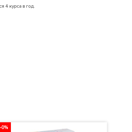
я 4 курса в год.
-0%
-0%