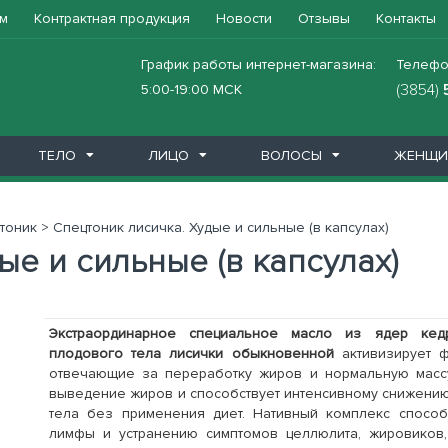
м
Контрактная продукция
Новости
Отзывы
Контакты
График работы интернет-магазина:
Телефо
(3854)
5:00-19:00 МСК
ТЕЛО
ЛИЦО
ВОЛОСЫ
ЖЕНЩИ
x
o
ль)
im
годать
итель
орте
а
истема
ма
ос
Масла
Молочко для тела
Мыло
Очищение
Подарочные наборы
Сыворотки
Здоровье
Бобродок
Венолад
Глеятоник
Годжидоктор
ГоджИмбирь
Горная благодать
Дан'Ю Па-вли
Дианоль
Добродея
Дух Алтая Натиния
Каменное масло
Крякорус
Лигурикс Гэссе
Лиственница сибирская подсоч
Люсаль
Мамбрилия
Маммолия
Мон Грассе сиропы
Мумиё
Натуроник
От паразитов
Пантовая продукция
Пищеварительная система
Покровная система
При аллергии
При варикозе
Ополаскиватели
Средства для интимной гигиен
Средст
Уход д
Уход з
Тоник
Уход д
Уход з
Средст
тоник
>
Спецтоник лисичка. Худые и сильные (в капсулах)
ые и сильные (в капсулах)
Экстраординарное специальное масло из ядер кед
плодового тела лисички обыкновенной
активизирует ф
отвечающие за переработку жиров и нормальную массу
выведение жиров и способствует интенсивному снижени
тела без применения диет. Нативный комплекс спосо
лимфы и устранению симптомов целлюлита, жировиков,