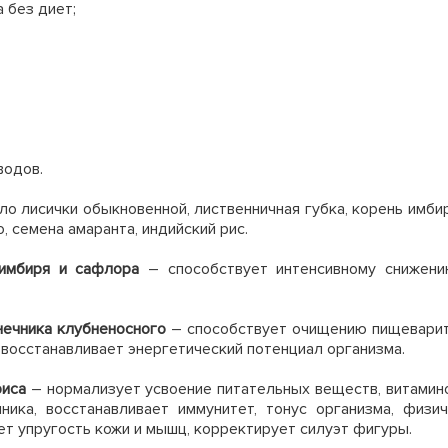
 без диет;
водов.
о лисички обыкновенной, лиственничная губка, корень имби
 семена амаранта, индийский рис.
 имбиря и сафлора
– способствует интенсивному снижению
нечника клубненосного
– способствует очищению пищеварит
восстанавливает энергетический потенциал организма.
риса
– нормализует усвоение питательных веществ, витамино
ика, восстанавливает иммунитет, тонус организма, физи
ет упругость кожи и мышц, корректирует силуэт фигуры.