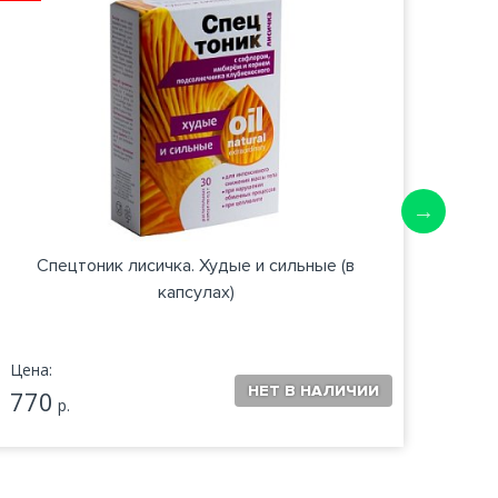
Спецтоник лисичка. Худые и сильные (в
капсулах)
Цена:
Цена:
770
1 2
р.