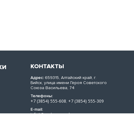
КОНТАКТЫ
КИ
Адрес:
659315, Алтайский край, г.
Бийск, улица имени Героя Советского
Союза Васильева, 74
Телефоны:
+7 (3854) 555-608
+7 (3854) 555-309
,
E-mail:
info1@sachera-med.ru