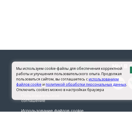
МЫ В 
Мы используем cookie-файлы для обеспечения корректной
работы и улучшения пользовательского опыта. Продолжая
пользоваться сайтом, вы соглашаетесь с
использованием
Согласие на обработку
файлов cookie
и
политикой обработки персональных данных
.
персональных данных
Отключить cookies можно в настройках браузера
Пользовательское
соглашение
Использование файлов сookie
© 2026 sachera-med.ru