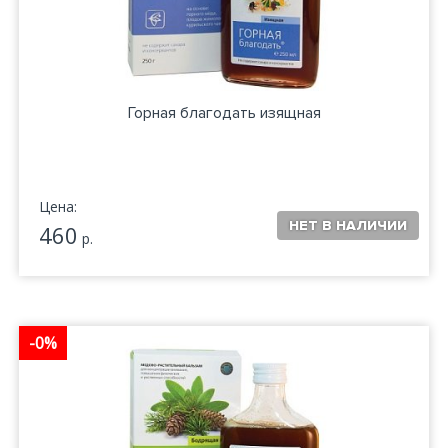
Горная благодать изящная
Цена:
460
р.
-0%