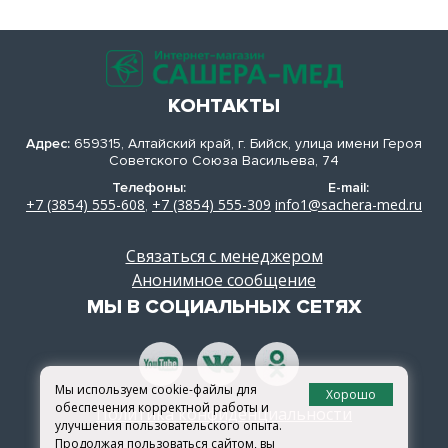
КОНТАКТЫ
Адрес:
659315, Алтайский край, г. Бийск, улица имени Героя
Советского Союза Васильева, 74
Телефоны:
E-mail:
+7 (3854) 555-608
+7 (3854) 555-309
info1@sachera-med.ru
,
Связаться с менеджером
Анонимное сообщение
МЫ В СОЦИАЛЬНЫХ СЕТЯХ
Мы используем cookie-файлы для
Хорошо
обеспечения корректной работы и
Политика конфиденциальности
улучшения пользовательского опыта.
Продолжая пользоваться сайтом, вы