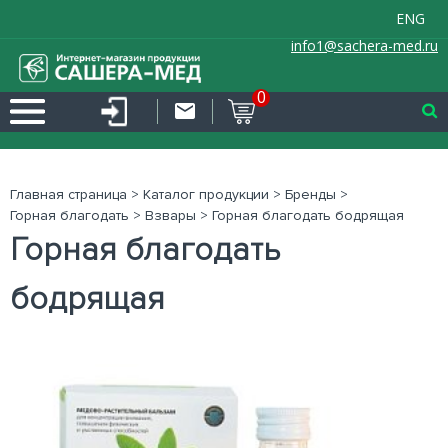
ENG
info1@sachera-med.ru
0
Главная страница
>
Каталог продукции
>
Бренды
>
Горная благодать
>
Взвары
>
Горная благодать бодрящая
Горная благодать
бодрящая