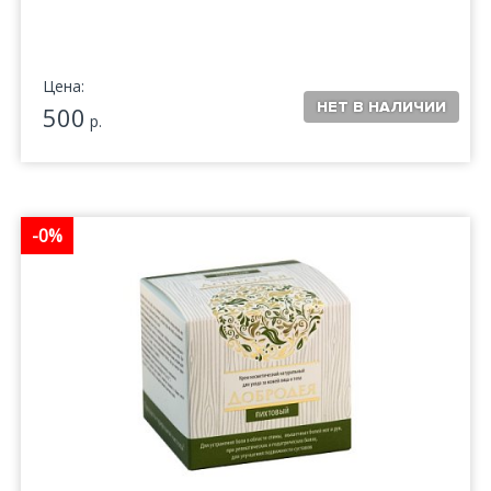
Цена:
500
р.
-0%